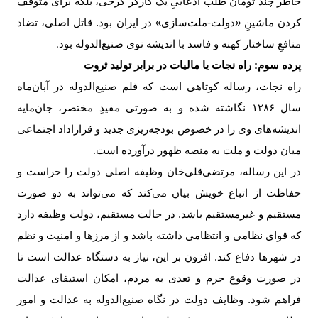
خاطر چند تومان طلب ادعاییِ یک کارگر گرجی، بلکه برای متوقف
کردن ماشینِ «دولت-ملت‌سازی» در ایران بود. قاتل اصلی، تضاد
منافعِ ساختار کهنه و فاسد با اندیشه نوی صنیع‌الدوله بود
.
پرده سوم: راه نجات یا مالیات در برابر تولید ثروت
راه نجات، رساله کوتاهی است که قلم صنیع‌الدوله در آبان‌ماه
سال ۱۲۸۶ نگاشته شده و به صورتی مفیدِ مختصر، جان‌مایه
اندیشه‌های وی را در خصوص بودجه‌ریزی جدید و قراراداد اجتماعی
میان دولت و ملت به منصه ظهور درآورده است
.
در این رساله، مرتضی‌قلی‌خان وظیفه اصلی دولت را حراست و
حفاظت از اتباع خویش بیان می‌کند که می‌تواند به دو صورت
مستقیم و غیرمستقیم باشد. در حالت مستقیم، دولت وظیفه دارد
که قوای نظامی و انتظامی داشته باشد و از مرزها و امنیت و نظم
در شهرها دفاع کند. افزون بر این، نیاز به دستگاه عدالت است تا
در صورت وقوع جرم و تعدی به مردم، امکان استیفای عدالت
فراهم شود. وظایف دولت در نگاه صنیع‌الدوله به عدالت و امور