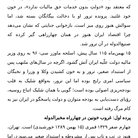
که معتقد بود «دولتِ بدون خدمات حق مالیات ندارد»، در خون
خود غلتید. پرونده ترور او با دخالت بیگانگان بسته شد، اما
سوالش هنوز روی میز است. بازخوانی جنایتی که نشان می‌دهد
چرا اقتصاد ایران هنوز در همان چهارراهی گیر کرده که
صنیع‌الدوله در آن ترور شد
.
بهمن‌ماه ۱۱۵ سال پیش، اسلحه ماوزر سی- ۹۶ به روی وزیر
۱۵
مالیه دولت علّیه ایران آتش گشود. اگرچه در سال‌های ملتهب پس
از استبداد صغیر، ترور و به خون کشیدن وکلا و وزرا و نخبگان
سیاسی امری رایج بوده اما این ترور، به‌واقع شلیک به قلب
بودجه‌ریزی اصولی بوده است؛ گویی با همان شلیک اتباع روسیه،
رؤیای دست‌یابی به بودجه متوازن و دولت پاسخگو در ایران نیز به
کام مرگ رفته است
.
پرده اول:‌ غروب خونین در چهارراه مخبرالدوله
چهارم صفر
۱۳۲۹
قمری (
۱۵
بهمن
۱۲۸۹
خورشیدی) است. تهران،
هنوز در تب و تاب پس از مشروطه و استبداد صغیر می‌سوزد، اما