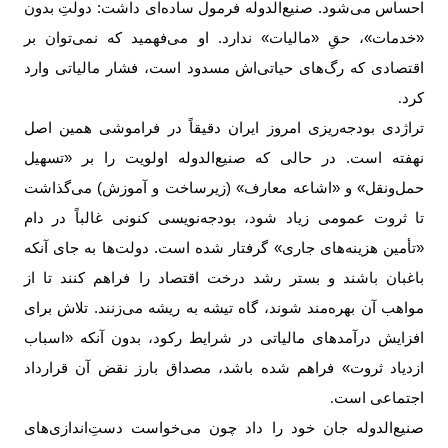
احساس می‌شود. صنیع‌الدوله فرمول ساده‌ای داشت: دولتِ بدون
«خدمات»، حقِ «مالیات» ندارد. او می‌فهمید که نمی‌توان بر
اقتصادی که رگ‌های حیاتی‌اش مسدود است، فشار مالیاتی وارد
کرد
.
تراژدی بودجه‌ریزی امروز ایران دقیقاً در فراموشی همین اصل
نهفته است. در حالی که صنیع‌الدوله اولویت را بر «تسهیل
حمل‌ونقل» و «اشاعه معارف» (زیرساخت و آموزش) می‌گذاشت
تا ثروت عمومی زیاد شود، بودجه‌نویسی کنونی غالباً در دام
«تأمین هزینه‌های جاری» گرفتار شده است. دولت‌ها به جای آنکه
باغبان باشند و بستر رشد درخت اقتصاد را فراهم کنند تا از
مواهب آن بهره‌مند شوند، گاه تیشه به ریشه می‌زنند. تلاش برای
افزایش درآمدهای مالیاتی در شرایط رکود، بدون آنکه «اسباب
ازدیاد ثروت» فراهم شده باشد، مصداق بارز نقض آن قرارداد
اجتماعی است
.
صنیع‌الدوله جان خود را داد چون می‌خواست دستِ‌اندازی‌های