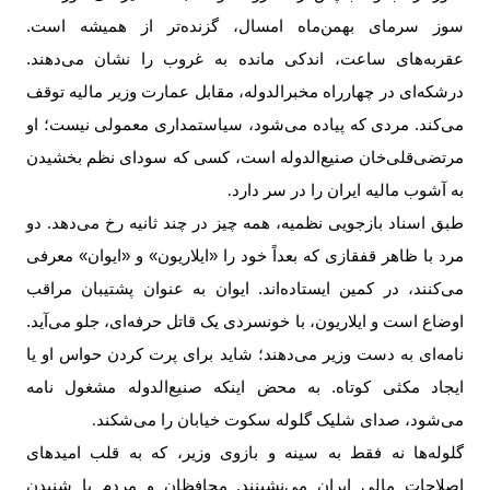
سوز سرمای بهمن‌ماه امسال، گزنده‌تر از همیشه است.
عقربه‌های ساعت، اندکی مانده به غروب را نشان می‌دهند.
درشکه‌ای در چهارراه مخبرالدوله، مقابل عمارت وزیر مالیه توقف
می‌کند. مردی که پیاده می‌شود، سیاستمداری معمولی نیست؛ او
مرتضی‌قلی‌خان صنیع‌الدوله است، کسی که سودای نظم بخشیدن
به آشوب مالیه ایران را در سر دارد
.
طبق اسناد بازجویی نظمیه، همه چیز در چند ثانیه رخ می‌دهد. دو
مرد با ظاهر قفقازی که بعداً خود را «ایلاریون» و «ایوان» معرفی
می‌کنند، در کمین ایستاده‌اند. ایوان به عنوان پشتیبان مراقب
اوضاع است و ایلاریون، با خونسردی یک قاتل حرفه‌ای، جلو می‌آید.
نامه‌ای به دست وزیر می‌دهند؛ شاید برای پرت کردن حواس او یا
ایجاد مکثی کوتاه. به محض اینکه صنیع‌الدوله مشغول نامه
می‌شود، صدای شلیک گلوله سکوت خیابان را می‌شکند
.
گلوله‌ها نه فقط به سینه و بازوی وزیر، که به قلب امیدهای
اصلاحات مالی ایران می‌نشینند. محافظان و مردم با شنیدن