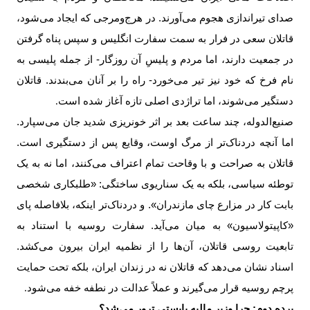
صدای تیراندازی هجوم می‌آورند. در هرج‌ومرجی که ایجاد می‌شود،
قاتلان سعی در فرار به سمت سفارت انگلیس و سپس پناه گرفتن
در جمعیت دارند، اما مردم و پلیسِ آن روزگار- از جمله پلیسی به
نام فرخ که خود نیز تیر می‌خورد- راه را بر آنان می‌بندند. قاتلان
دستگیر می‌شوند، اما تراژدی اصلی تازه آغاز شده است
.
صنیع‌الدوله، چند ساعت بعد بر اثر خونریزی شدید جان می‌سپارد.
اما آنچه دردناک‌تر از مرگ اوست، وقایع پس از دستگیری است.
قاتلان به صراحت و با وقاحت تمام اعتراف می‌کنند، اما نه به یک
توطئه سیاسی، بلکه به یک سناریوی ساختگی: «طلبکاری شخصی
بابت کار در مزارع چای مازندران». و دردناک‌تر اینکه، بلافاصله پای
«کاپیتولاسیون» به میان می‌آید. سفارت روسیه با استناد به
تابعیت روسی قاتلان، آن‌ها را از نظمیه ایران بیرون می‌کشد.
اسناد نشان می‌دهد که قاتلان نه در زندان ایران، بلکه تحت حمایت
پرچم روسیه قرار می‌گیرند و عملاً عدالت در نطفه خفه می‌شود
.
پرده دوم: چرا وزیر مالیه بایستی ترور می‌شد؟