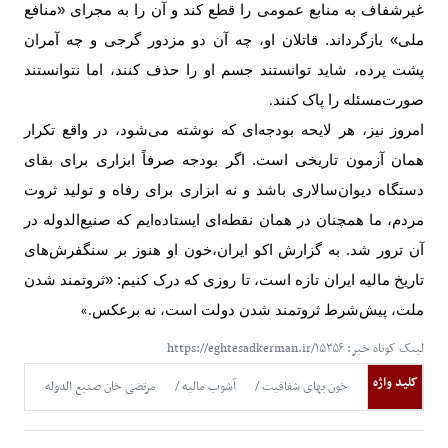
غیرشفاف به منابع عمومی را قطع کند و آن را به مجرای «منافع
ملی» بازگرداند. قاتلان او، چه آن دو مزدور گرجی و چه آمران
پشت پرده، شاید توانستند جسم او را حذف کنند، اما نتوانستند
صورت‌مسئله را پاک کنند
.
امروز نیز، هر لایحه بودجه‌ای که نوشته می‌شود، در واقع تکرار
همان آزمون تاریخی است. اگر بودجه صرفاً ابزاری برای بقای
دستگاه دیوان‌سالاری باشد و نه ابزاری برای رفاه و تولید ثروت
مردم، ما همچنان در همان نقطه‌ای ایستاده‌ایم که صنیع‌الدوله در
آن ترور شد.
به گزارش اکو ایران،
خون او هنوز بر سنگفرش‌های
تاریخ مالیه ایران تازه است، تا روزی که درک کنیم: «ثروتمند شدن
ملت، پیش‌شرط ثروتمند شدن دولت است، نه برعکس
.»
لینک کوتاه خبر: https://eghtesadkerman.ir/۱۵۳۵۶
کلید واژه
خون بهای شفافیت
آشوب مالیه
مرتضی خان صنیع الدوله