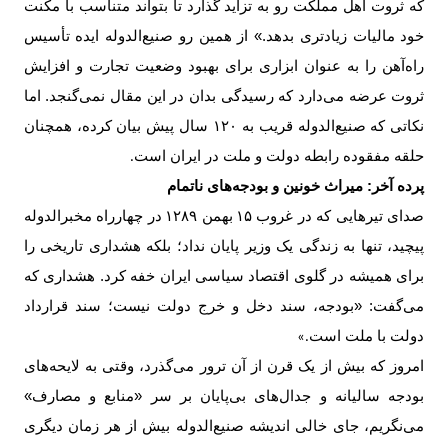
که ثروت اهل مملکت رو به تزاید گذارد تا بتواند متناسب با مکنت
خود مالیات زیادتری بدهد.» از همین رو صنیع‌الدوله ایده تأسیس
راه‌آهن را به عنوان ابزاری برای بهبود وضعیت تجارت و افزایش
ثروت عرضه می‌دارد که رسیدگی بدان در این مقال نمی‌گنجد. اما
نکاتی که صنیع‌الدوله قریب به ۱۲۰ سال پیش بیان کرده، همچنان
حلقه مفقوده رابطه دولت و ملت در ایران است
.
پرده آخر: میراث خونین و بودجه‌های ناتمام
صدای تیرهایی که در غروب
۱۵
بهمن
۱۲۸۹
در چهارراه مخبرالدوله
پیچید، تنها به زندگی یک وزیر پایان نداد؛ بلکه هشداری تاریخی را
برای همیشه در گلوی اقتصاد سیاسی ایران خفه کرد. هشداری که
می‌گفت: «بودجه، سند دخل و خرج دولت نیست؛ سند قرارداد
دولت با ملت است
.»
امروز که بیش از یک قرن از آن ترور می‌گذرد، وقتی به لایحه‌های
بودجه سالیانه و جدال‌های بی‌پایان بر سر «منابع و مصارف»
می‌نگریم، جای خالی اندیشه صنیع‌الدوله بیش از هر زمان دیگری