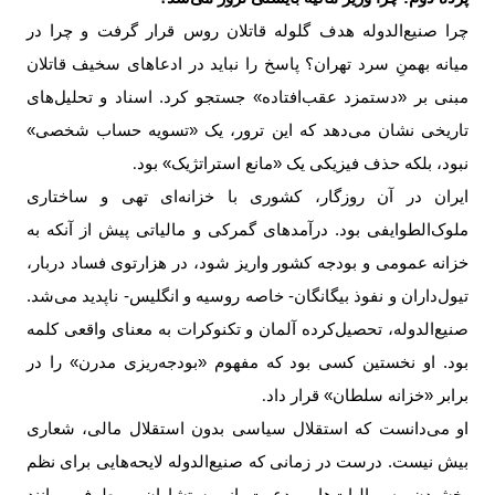
چرا صنیع‌الدوله هدف گلوله قاتلان روس‌ قرار گرفت و چرا در
میانه بهمنِ سرد تهران؟ پاسخ را نباید در ادعاهای سخیف قاتلان
مبنی بر «دستمزد عقب‌افتاده» جستجو کرد. اسناد و تحلیل‌های
تاریخی نشان می‌دهد که این ترور، یک «تسویه حساب شخصی»
نبود، بلکه حذف فیزیکی یک «مانع استراتژیک» بود
.
ایران در آن روزگار، کشوری با خزانه‌ای تهی و ساختاری
ملوک‌الطوایفی بود. درآمدهای گمرکی و مالیاتی پیش از آنکه به
خزانه عمومی و بودجه کشور واریز شود، در هزارتوی فساد دربار،
تیول‌داران و نفوذ بیگانگان- خاصه روسیه و انگلیس- ناپدید می‌شد.
صنیع‌الدوله، تحصیل‌کرده آلمان و تکنوکرات به معنای واقعی کلمه
بود. او نخستین کسی بود که مفهوم «بودجه‌ریزی مدرن» را در
برابر «خزانه سلطان» قرار داد
.
او می‌دانست که استقلال سیاسی بدون استقلال مالی، شعاری
بیش نیست. درست در زمانی که صنیع‌الدوله لایحه‌هایی برای نظم
بخشیدن به مالیات‌ها و دعوت از مستشاران بی‌طرف- مانند