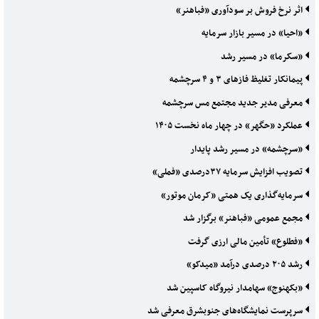
اثر نرخ فروش بر سودآوری «فباهنر»
«احیا» در مسیر بازار سرمایه
«سکرما» در مسیر رشد
پیمانکار تغلیظ فازهای ۳ و ۴ سرچشمه
معرفی مدیر جدید مجتمع مس سرچشمه
عملکرد «حگهر» در چهار ماه نخست ۱۴۰۵
«سرچشمه» در مسیر رشد پایدار
تصویب افزایش سرمایه ۳۷درصدی «فملی»
سرمایه‌گذاری یک همتی «کرمان موتور»
مجمع عمومی «فباهنر» برگزار شد
«فطلوع» تأمین مالی ارزی گرفت
رشد ۲۰۵ درصدی درآمد «میدکو»
«بکهنوج» سهامدار نیروگاه کاسپین شد
سرپرست نمایشگاه‌های جنوبشرق معرفی شد