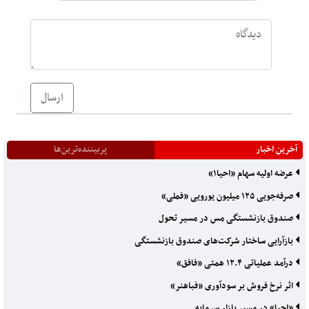
ارسال
آخرین اخبار
پربیننده‌ترین‌ها
عرضه اولیه سهام «احیا۱»
صرفه‌جویی ۱۲۵ میلیون یورویی «فملی»
صندوق بازنشستگی مس در مسیر تحول
بازآرایی ساختار شرکت‌های صندوق بازنشستگی
درآمد عملیاتی ۱۲.۴ همتی «فافق»
اثر نرخ فروش بر سودآوری «فباهنر»
«احیا» در مسیر بازار سرمایه