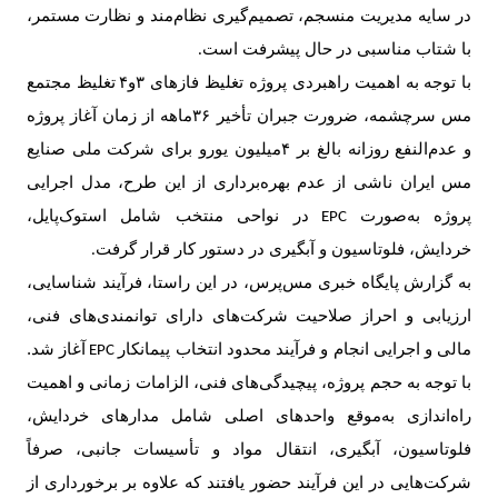
در سایه مدیریت منسجم، تصمیم‌گیری نظام‌مند و نظارت مستمر،
با شتاب مناسبی در حال پیشرفت است
.
با توجه به اهمیت راهبردی پروژه تغلیظ فازهای
۳
و
۴
تغلیظ مجتمع
مس سرچشمه، ضرورت جبران تأخیر
۳۶
ماهه از زمان آغاز پروژه
و عدم‌النفع روزانه بالغ بر
۴
میلیون یورو برای شرکت ملی صنایع
مس ایران ناشی از عدم بهره‌برداری از این طرح، مدل اجرایی
پروژه به‌صورت
در نواحی منتخب شامل استوک‌پایل،
EPC
خردایش، فلوتاسیون و آبگیری در دستور کار قرار گرفت
.
به گزارش پایگاه خبری مس‌پرس، در این راستا، فرآیند شناسایی،
ارزیابی و احراز صلاحیت شرکت‌های دارای توانمندی‌های فنی،
مالی و اجرایی انجام و فرآیند محدود انتخاب پیمانکار
آغاز شد.
EPC
با توجه به حجم پروژه، پیچیدگی‌های فنی، الزامات زمانی و اهمیت
راه‌اندازی به‌موقع واحدهای اصلی شامل مدارهای خردایش،
فلوتاسیون، آبگیری، انتقال مواد و تأسیسات جانبی، صرفاً
شرکت‌هایی در این فرآیند حضور یافتند که علاوه بر برخورداری از