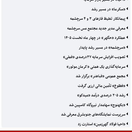
«سکرما» در مسیر رشد
پیمانکار تغلیظ فازهای ۳ و ۴ سرچشمه
معرفی مدیر جدید مجتمع مس سرچشمه
عملکرد «حگهر» در چهار ماه نخست ۱۴۰۵
«سرچشمه» در مسیر رشد پایدار
تصویب افزایش سرمایه ۳۷درصدی «فملی»
سرمایه‌گذاری یک همتی «کرمان موتور»
مجمع عمومی «فباهنر» برگزار شد
«فطلوع» تأمین مالی ارزی گرفت
رشد ۲۰۵ درصدی درآمد «میدکو»
«بکهنوج» سهامدار نیروگاه کاسپین شد
سرپرست نمایشگاه‌های جنوبشرق معرفی شد
«احیا فولاد گهرزمین» استارت زد