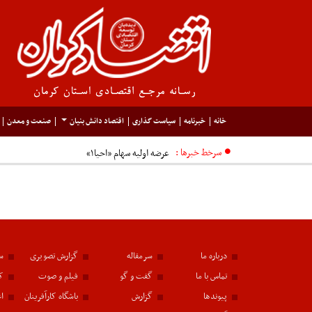
خانه
خبرنامه
سیاست گذاری
اقتصاد دانش بنیان
صنعت و معدن
سرخط خبرها :
عرضه اولیه سهام «احیا۱»
درباره ما
سرمقاله
گزارش تصویری
سا
تماس با ما
گفت و گو
فیلم و صوت
ک
پیوندها
گزارش
باشگاه کارآفرینان
اع