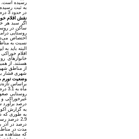
در حدود 3 درصد بوده است
نقش اقلام خور
اگر سبد هر خا
ساکن در روستا
روستایی درآمد 
اختصاص می‌ده
نسبت به مناطق
البته باید به
اقلام خوراکی 
خانوارهای رو
هستند. از همی
از مناطق شهری
شهری فشار بی
وضعیت تورم ما
ماه ب
درصد برآورد شده ا
به گزارش اکوا
که مشاهده می‌