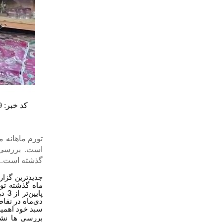
کد خبر: 13449
گذشته است...
جدیدترین گزا
پای
دی‌ماه در نقا
سبد خود اهمیت 