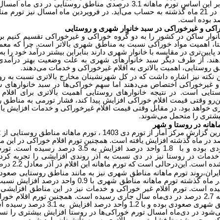
رسیده است. بر این اساس تورم ماهانه 3.1 درصدی مناطق روستایی در دی ما
به ثبت رسیده در 21 ماه گذشته به حساب می‌آید. در فرویردین ماه امسال نیز تور
.
اکی و غیرخوراکی در سبد خانوار شهری و روستایی
نوار ساکن در کشور را به دو گروه خوراکی و غیرخوراکی تقسیم کنیم بر
، اهمیت مواد خوراکی نسبت به مناطق شهری بالاتر است. چرا که معمو
پایین‌تری در مقایسه با خانوار شهری دارند بنابراین بیشتر درآمد خود را به
ند. از طرف دیگر سبد خانوارهای شهری به علت وضعیت بهتر درآمدی ا
 روستایی، اهمیت بالاتری به اقلام غیرخوراکی و خدمات می‌دهند
.
 این نکته نیز اشاره داشت که در کل شهرنشینان مخارج بالاتری نسبت به رو
و غیرخوراکی اختصاص می‌دهند اما سهم خوراکی‌ها در سبد خانوارهای 
ستایی است. در نتیجه خانوارهای روستایی اهمیت بالاتری برای اقلام 
ن‌رو وقتی قیمت اقلام خوراکی افزایش پیدا کند، فشار تورمی به مناطق رو
 خواهد بود. در مقابل وقتی قیمت اقلام غیرخوراکی و خدمات افزایش یابد
شتری را متحمل می‌شوند
.
هانه در روستا و شهر
ه 3.1 درصد در ماه گذشته افزایش یافته است. همچنین تورم اقلام خوراکی در ای
روستایی صعودی بوده و با 1.8 واحد درصد افزایش به 3.5 درصد
ست. این‌درحالی است که تورم ماهانه این اقلام در آذر معادل 2.2 درصد بوده است
یران،روند تورم ماهانه مناطق شهری نیز به مانند مناطق روستایی صعو
به طوری که در ماه گذشته تورم ماهانه مناطق شهری با 0.9 واحد
درصد در آذر به 2.7 درصد در دی‌ماه سال جاری رسیده است. همچنین تورم اقلام خو
مدت در مناطق شهری صعودی بوده و با 1.2 واحد در
شود در دی‌ماه امسال تورم خوراکی‌ها در روستا افزایش بیشتری را ن