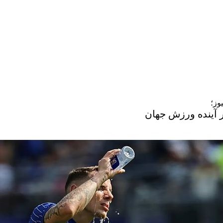
وز؛
بر آینده ورزش جهان