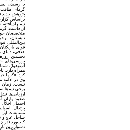
با رسیدن بیس
گرمای طاقت‌ف
پژوهش جدید نش
براساس گزارش
تیم راه‌یافته،
آن‌هاست: گرما
متخصصان حوزه
تابستان، برخ
بین‌المللی ف
قوای بازیکنان
حذفی، دمای هوا
نخستین روزها
بررسی‌های «م
آب‌وهوا)، شما
همراه دارد. تا
کرد: «گرما حری
وی در ادامه م
نیست. زمان ب
برخی تیم‌ها س
ارزیابی‌ها نش
صعود یاران آر
احتمال اخلال 
پرتغال، اسپان
مسابقات این ت
ساحل عاج و نرو
کیپ‌ورد (در چه
دشوارترین بازی