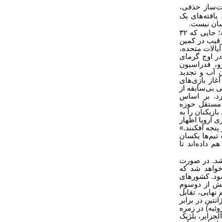
‌ساز حذفی،
افته‌های یک
کسان نیست
.
؛ جایی که
۳۲
‌رقیب در کمین
یالات متحده،
ر اوج گرمای
و، فدراسیون
 آب و تجدید
غاز بازی‌های
ی بی‌سابقه از
رد. بر اساس
 مستقل حوزه
زیکنان را به
ی اروپا اظهار
پنجه افکنند.»
تیم‌ها یکسان
داده‌اند تا
 شد. در صورت
 خواهد شد که
شود. کشورهای
بیش از دوسوم
نهایی، تقابل
نتین در برابر
وئیه) در زمره
لجزایر، بلژیک