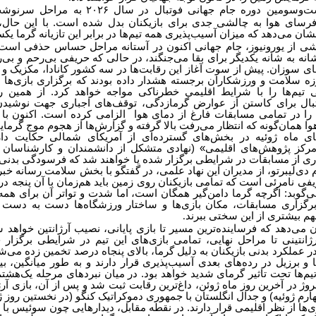
ت‌وسومین دوره جام جهانی فوتبال در سال
۲۰۲۶
به مراحل سرنوشت
رسای هوا به چالشی جدی برای بازیکنان بدل شده است. با این حال، ی
ان می‌دهد که میزان آسیب‌پذیری همه تیم‌ها در برابر این تازیانه گرما ی
ی از یورونیوز، جام جهانی اکنون در آستانه مراحل حساس حذفی است
 شانه به شانه یکدیگر برای بقا می‌جنگند، در حالی که حریفی بی‌رحم و بی
ی سوزان. پیش از سوت آغاز این رقابت‌ها در سه کشور کانادا، مکزیک و ا
 سلامت و ورزشکاران برجسته هشدار داده بودند که برگزاری بازی‌ها د
ی تیم‌ها را با شرایط اقلیمی خطرناکی مواجه خواهد کرد. از همین ر
وتبال برای کاستن از عوارض گرمازدگی، توقف‌های اجباری جهت نوشیدن
 را در تمامی مسابقات فارغ از دمای هوا الزامی کرده است. اکنون با آ
 همان‌گونه که انتظار می‌رفت بالا گرفته و گزارش‌ها از هجوم موج گرمای
ی ماه ژوئیه در بخش‌های گسترده‌ای از آمریکای شمالی حکایت دا
رکز پژوهش‌های اقلیمی» (نهادی متشکل از دانشمندان و کارشناسان
ری از مسابقات در شرایطی برگزار شده یا خواهند شد که فرسودگی بدنی با
م دی‌لیبرتو، از مدیران این نهاد علمی، در گفتگو با بخش سلامت رسانه خبر
فی نامرئی است که تمامی بازیکنان روی زمین باید هم‌زمان با آن پنجه در 
ی‌گوبد: اگرچه گرما دامن‌گیر همگان است، اما شدت و تواتر آن برای همه 
رگزاری مسابقات، مکان بازی‌ها و ساختار ورزشگاه‌ها دست به دست هم 
هم بیشتری از این سختی ببرند
.
ان می‌دهد که فرساینده‌ترین مسیر تا بازی پایانی، نصیب آرژانتین خواهد
ژانتینی تا مراحل نهایی، تمامی بازی‌های این تیم در شرایطی برگزار
در عملکرد بدنی بازیکنان به دلیل گرما، بالای پنجاه درصد تخمین زده می‌
یا و برزیل در رده‌های بعدی آسیب‌پذیری قرار دارند و به طور میانگین، 
یم‌ها تحت تاثیر گرمای شدید خواهد بود. در میان نبردهای مرحله یک‌هشتم 
ژ در آخرین روز ماه ژوئن، داغ‌ترین رقابت ثبت شد و پس از آن، بازی آرژا
ارم ژوئیه) و جدال انگلستان با جمهوری دموکراتیک کنگو (در نخستین روز ژ
‌ها از نظر اقلیمی قرار دارند. در نقطه مقابل، دیدارهایی چون سوئیس با ا