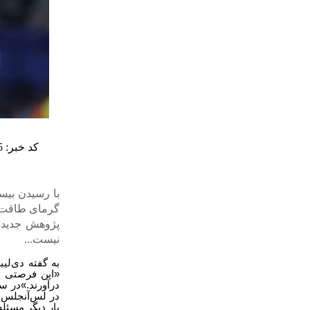
کد خبر: 15725
گرمای طاقت‌ف
پژوهش جدید ن
نیست...
به گفته دی‌لی
«این فرصتی اس
درآورند.»در س
در لس‌آنجلس
بار دیگر مسئله