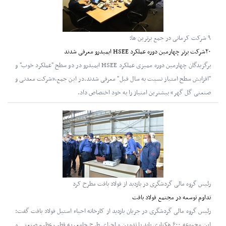
۹ شرکت کرمانی در جمع برترین ها؛
۲۰شرکت برتر چهارمین دوره عملکرد HSEE ایمیدرو معرفی شدند
برگزیدگان چهارمین دوره ممیزی عملکرد HSEE ایمیدرو در دو سطح "عملکرد خوب" و
"افزایش سطح امتیاز نسبت به سال قبل" معرفی شدند.در این جمع،«شرکت معدنی و
صنعتی گل گهر» بیشترین امتیاز را به خود اختصاص داد.
رئیس گروه مالی گردشگری در بازدید از فولاد بافت مطرح کرد
تداوم توسعه در مجتمع فولاد بافت
رئیس گروه مالی گردشگری در جریان بازدید از کارخانه احیاء استیل فولاد بافت گفت:
این مجموعه ۶۰۰ هکتاری باید با تدوین و اجرای طرح جامع، به قطب عظیم صنعتی و