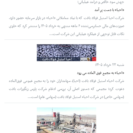
جهش سود خالص و درآمد عملیاتی؛
«احیا» با دست پر آمد
شرکت احیا استیل فولاد بافت که با نماد معاملاتی «احیا» در بازار سرمایه حضور دارد،
صورت‌های مالی حسابرسی‌نشده ۶ ماهه منتهی به خرداد ۱۴۰۵ را منتشر کرد که حاوی
نکات قابل توجهی از عملکرد عملیاتی این شرکت است...
شنبه ۲۳ خرداد ۱۴۰۵؛
«احیا» به مجمع فوق‌ العاده می رود
شرکت احیاء استیل فولاد بافت (احیا)، سهامداران خود را به مجمع عمومی فوق‌العاده
دعوت کرد؛ مجمعی که دستور اصلی آن، بررسی ادغام شرکت پارس زیگورات بافت
(سهامی خاص) در شرکت احیاء استیل فولاد بافت (سهامی عام) است...