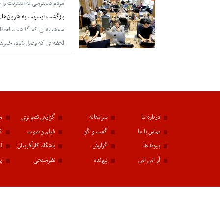
مردم دسترسی به اینترنت را عا
بازگشت اینترنت به شریان‌های
سه‌شنبه‌ای که گذشت، لحظاتی پ
لحظه‌ای که وصل شود، خبرهای
درباره ما
سرمقاله
گزارش تصویری
سا
تماس با ما
گفت و گو
فیلم و صوت
ک
پیوندها
گزارش
باشگاه کارآفرینان
اع
آر اس اس
پرونده
نظرسنجی
پی