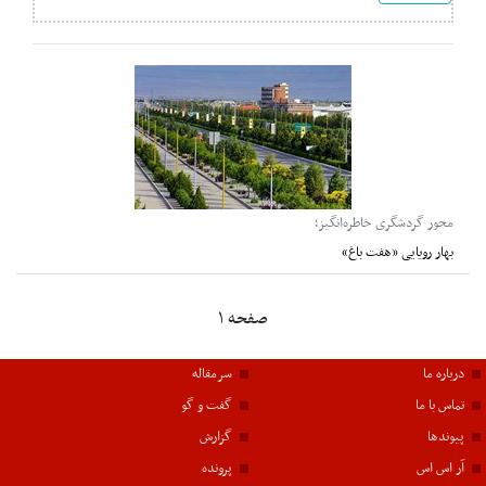
محور گردشگری خاطره‌انگیز؛
بهار رویایی «هفت باغ»
صفحه ۱
درباره ما
سرمقاله
تماس با ما
گفت و گو
پیوندها
گزارش
آر اس اس
پرونده