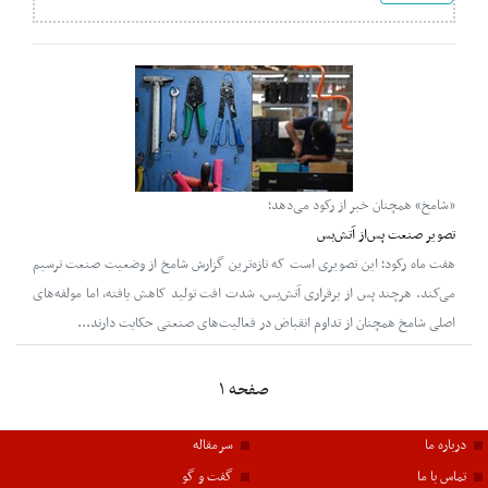
«شامخ» همچنان خبر از رکود می‌دهد؛
تصویر صنعت پس‌از آتش‌بس
هفت ماه رکود؛ این تصویری است که تازه‌ترین گزارش شامخ از وضعیت صنعت ترسیم
می‌کند. هرچند پس از برقراری آتش‌بس، شدت افت تولید کاهش یافته، اما مولفه‌های
اصلی شامخ همچنان از تداوم انقباض در فعالیت‌های صنعتی حکایت دارند...
صفحه ۱
درباره ما
سرمقاله
تماس با ما
گفت و گو