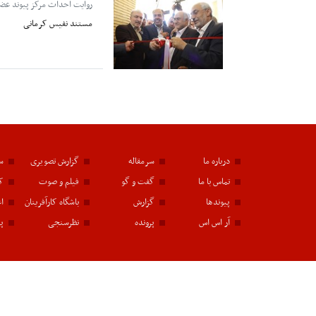
روایت احداث مرکز پیوند عض
مستند نفیس کرمانی
درباره ما
سرمقاله
گزارش تصویری
سا
تماس با ما
گفت و گو
فیلم و صوت
ک
پیوندها
گزارش
باشگاه کارآفرینان
اع
آر اس اس
پرونده
نظرسنجی
پی