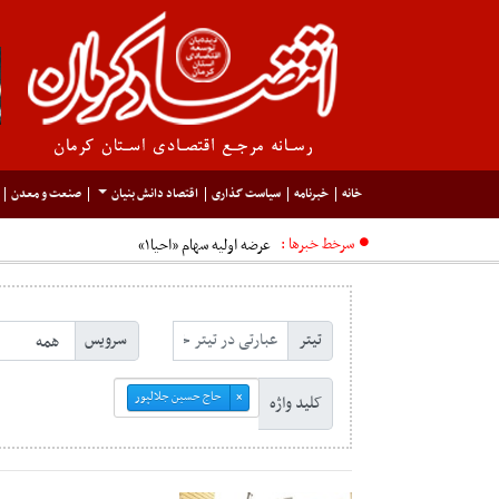
خانه
خبرنامه
سیاست گذاری
اقتصاد دانش بنیان
صنعت و معدن
سرخط خبرها :
عرضه اولیه سهام «احیا۱»
تیتر
سرویس
حاج حسین جلالپور
×
کلید واژه