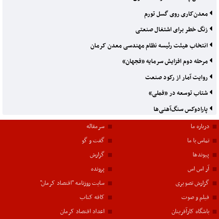
معدن‌کاری روی گسل تورم
زنگ خطر برای اشتغال صنعتی
انتخاب هیئت رئیسه نظام مهندسی معدن کرمان
مرحله دوم افزایش سرمایه «فجهان»
روایت آمار از رکود صنعت
شتاب توسعه در «فملی»
پارادوکس سنگ‌آهنی‌ها
درباره ما
سرمقاله
تماس با ما
گفت و گو
پیوندها
گزارش
آر اس اس
پرونده
گزارش تصویری
سایت روزنامه "اقتصاد کرمان"
فیلم و صوت
کافه کتاب
باشگاه کارآفرینان
اعداد اقتصاد کرمان