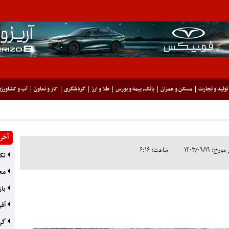
تولید و تجارت
مسکن و عمران
بانک، بیمه و بورس
طلا و ارز
گردشگری
کار و تعاون
آب و کشاورز
آخری
۱۴۰۳/۰۹/۱۹
ساعت: ۶:۱۶
تکم
معد
باز
آفر
گره