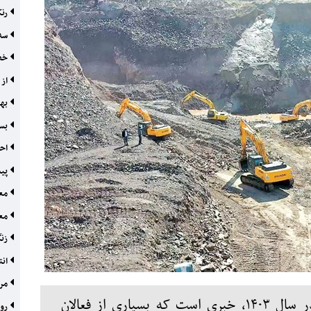
رنک
سه 
خصو
از 
بهر
بست
احی
پیش
معا
معد
زنگ
انت
مرح
عدم‌شمول تخفیف مالیاتی به معادن در سال ۱۴۰۳، خبری است که بسیاری از فعالان
روا