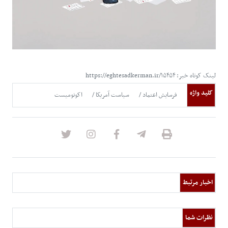
لینک کوتاه خبر: https://eghtesadkerman.ir/۱۵۴۵۴
کلید واژه
فرسایش اعتماد
سیاست آمریکا
اکونومیست
اخبار مرتبط
نظرات شما