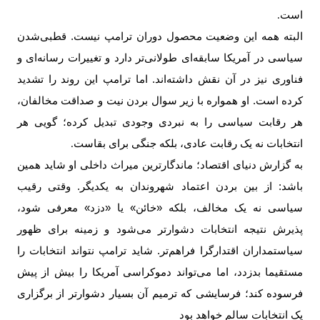
است
.
البته همه این وضعیت محصول دوران ترامپ نیست. قطبی‌شدن
سیاسی در آمریکا سابقه‌ای طولانی‌تر دارد و تغییرات رسانه‌ای و
فناوری نیز در آن نقش داشته‌اند. اما ترامپ این روند را تشدید
کرده است. او همواره با زیر سوال بردن نیت و صداقت مخالفان،
هر رقابت سیاسی را به نبردی وجودی تبدیل کرده؛ گویی هر
انتخابات نه یک رقابت عادی، بلکه جنگی برای بقاست
.
به گزارش دنیای اقتصاد؛ ماندگارترین میراث داخلی او شاید همین
باشد: از بین بردن اعتماد شهروندان به یکدیگر. وقتی رقیب
سیاسی نه یک مخالف، بلکه «خائن» یا «دزد» معرفی شود،
پذیرش نتیجه انتخابات دشوارتر می‌شود و زمینه برای ظهور
سیاستمداران اقتدارگرا فراهم‌تر. شاید ترامپ نتواند انتخابات را
مستقیما بدزدد، اما می‌تواند دموکراسی آمریکا را بیش از پیش
فرسوده کند؛ فرسایشی که ترمیم آن بسیار دشوارتر از برگزاری
یک انتخابات سالم خواهد بود