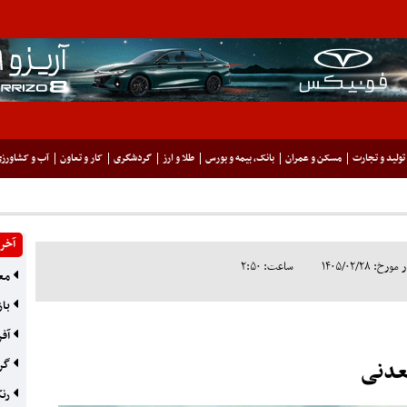
تولید و تجارت
مسکن و عمران
بانک، بیمه و بورس
طلا و ارز
گردشگری
کار و تعاون
آب و کشاورز
آخری
 ۱۴۰۵/۰۲/۲۸
ساعت: ۲:۵۰
معد
باز
آفر
عدنی
گره
رنک