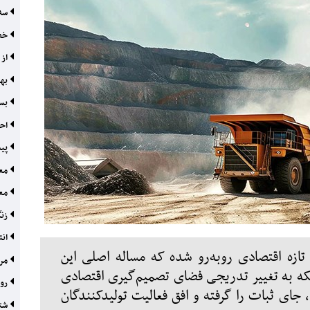
سه 
خصو
از 
بهر
بست
احی
پیش
معا
معد
زنگ
انت
ازه اقتصادی روبه‌رو شده که مساله اصلی این
مرح
ه به تغییر تدریجی فضای تصمیم‌گیری اقتصادی
روا
، جای ثبات را گرفته و افق فعالیت تولیدکنندگان
شتا