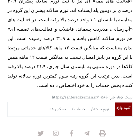
فعالیت های بیمه» ای نیز با ثبت تورم سالانه پیشران ۳۰.۹
«
درصدی بر دومین پله ایستاده اند. تورم سالانه پیشران این گروه در
مقایسه با تابستان ۱.۱ واحد درصد بالا رفته است. در فعالیت های
«آب‌رسانی، مدیریت پسماند، فاضلاب و فعالیت‌های تصفیه ای»
هم تورم سالانه کاهش یافته و به ۳۱.۹ درصد رسیده است. این
بدان معناست که میانگین قیمت ۱۲ ماهه کالاهای خدماتی مرتبط
با این گروه در پاییز امسال نسبت به میانگین قیمت ۱۲ ماهه همین
کالاها در دوره منتهی به تابستان سال جاری، ۳۱.۹ درصد بالا رفته
است. بدین ترتیب این گروه رتبه سوم کمترین تورم سالانه تولید
کننده بخش خدمات را به خود اختصاص داده است
.
لینک کوتاه خبر: https://eghtesadkerman.ir/۱۰۵۸۵
کلید واژه
تورم سالانه
خدمات
مسکن و غذا