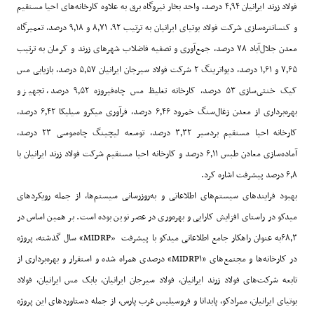
فولاد زرند ایرانیان
۹۴
٫
۴
درصد، واحد بخار نیروگاه برق به علاوه کارخانه‌های احیا مستقیم
و کنسانتره‌سازی شرکت فولاد بوتیای ایرانیان به ترتیب
۹۲
،
۷۱
٫
۸
و
۱۸
٫
۹
درصد، تعمیرگاه
معدن جلال‌آباد
۷۸
درصد، جمع‌آوری و تصفیه فاضلاب شهرهای زرند و کرمان به ترتیب
۶۵
٫
۷
و
۶۱
٫
۱
درصد، دیواترینگ
۲
شرکت فولاد سیرجان ایرانیان
۵۷
٫
۵
درصد، بازیابی مس
کیک خنثی‌سازی
۵۳
درصد، کارخانه تغلیظ مس چاه‌فیروزه
۵۲
٫
۹
درصد، تجهیز و
بهره‌برداری از معدن زغال‌سنگ خمرود
۴۶
٫
۶
درصد، فرآوری میکرو سیلیکا
۴۲
٫
۶
درصد،
کارخانه احیا مستقیم بردسیر
۳۲
٫
۳
درصد، توسعه لیچینگ چاه‌موسی
۲۳
درصد،
آماده‌سازی معادن طبس
۱۱
٫
۶
درصد و کارخانه احیا مستقیم شرکت فولاد زرند ایرانیان با
۸
٫
۶
درصد پیشرفت اشاره کرد
.
بهبود فرایندهای سیستم‌های اطلاعاتی و به‌روزرسانی سیستم‌ها، از جمله رویکردهای
میدکو در راستای افزایش کارایی و بهره
وری در عصر نوین بوده است. بر همین اساس در
۳
٫
۶۸
به عنوان راهکار جامع اطلاعاتی میدکو با پیشرفت
«MIDRP»
سال گذشته، پروژه
در کارخانه‌ها و مجتمع‌های
«MIDRP۱»
درصدی همراه شده و استقرار و بهره‌برداری از
تابعه شرکت‌های فولاد زرند ایرانیان، فولاد سیرجان ایرانیان، بابک مس ایرانیان، فولاد
بوتیای ایرانیان، ممرادکو، پابدانا و فروسیلیس غرب پارس، از جمله دستاوردهای این پروژه