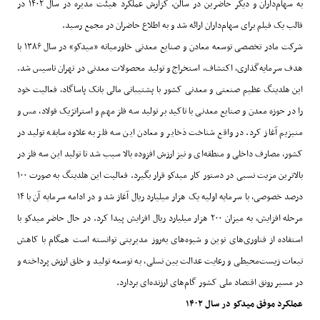
به سهام‌داران و دیگر حاضرین در سالن، گزارش عملکرد هیئت مدیره در سال
۱۴۰۲
در
قالب یک فیلم برای سهام‌داران ارائه شد و به اطلاع حاضران در مجمع رسید
.
شرکت مادر تخصصی توسعه معادن و صنایع معدنی خاورمیانه «میدکو» در سال
۱۳۸۶
با
هدف سرمایه‌گذاری، اکتشاف، استخراج و تولید محصولات معدنی در تهران تاسیس شد.
این هلدینگ عظیم صنعتی و معدنی کشور با پشتیبانی مالی بانک پاساگاد، فعالیت خود
را در حوزه معدن و صنایع معدنی با تاکید بر تولید سه فلز مهم و استراتژیک فولاد، مس و
منیزیم آغاز کرد. در واقع شناخت ذخایر و معادن این سه فلز به علاوه سابقه تولید در
کشور، مصارف داخلی و منطقه‌ای و نیز ارزش افزوده بالا سبب شد تا تولید این سه فلز در
بالاترین مزیت نسبی در دستور کار میدکو قرار بگیرد. فعالیت این هلدینگ به صورت
۱۰۰
درصد خصوصی، با سرمایه اولیه یک هزار میلیارد ریال آغاز شد و در ادامه سرمایه آن با
۱۴
مرحله افزایش، به میزان
۲۰۰
هزار میلیارد ریال افزایش پیدا کرد. در حال حاضر میدکو با
استفاده از فناوری‌های نوین و شیوه‌های به‌روز مدیریتی توانسته است همگام با کاهش
تبعات زیست‌محیطی و رعایت عدالت بین نسلی، به توسعه تولید و خلق ارزش پرداخته و
در مسیر رونق اقتصاد ملی کشور گام‌های ارزنده‌ای بردارد
.
عملکرد موفق میدکو در سال
۱۴۰۲