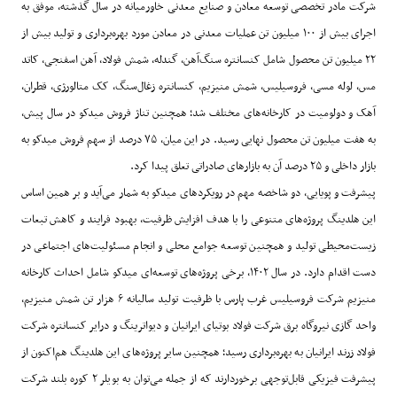
شرکت مادر تخصصی توسعه معادن و صنایع معدنی خاورمیانه در سال گذشته، موفق به
اجرای بیش از
۱۰۰
میلیون تن عملیات معدنی در معادن مورد بهره‌برداری و تولید بیش از
۲۲
میلیون تن محصول شامل کنسانتره سنگ‌آهن، گندله، شمش فولاد، آهن اسفنجی، کاتد
مس، لوله مسی، فروسیلیس، شمش منیزیم، کنسانتره زغال‌سنگ، کک متالورژی، قطران،
آهک و دولومیت در کارخانه‌های مختلف شد؛ همچنین تناژ فروش میدکو در سال پیش،
به هفت میلیون تن محصول نهایی رسید. در این میان،
۷۵
درصد از سهم فروش میدکو به
بازار داخلی و
۲۵
درصد آن به بازارهای صادراتی تعلق پیدا کرد
.
پیشرفت و پویایی، دو شاخصه مهم در رویکردهای میدکو به شمار می‌آید و بر همین اساس
این هلدینگ پروژه‌های متنوعی را با هدف افزایش ظرفیت، بهبود فرایند و کاهش تبعات
زیست‌محیطی تولید و همچنین توسعه جوامع محلی و انجام مسئولیت‌های اجتماعی در
دست اقدام دارد. در سال
۱۴۰۲
، برخی پروژه‌های توسعه‌ای میدکو شامل احداث کارخانه
منیزیم شرکت فروسیلیس غرب پارس با ظرفیت تولید سالیانه
۶
هزار تن شمش منیزیم،
واحد گازی نیروگاه برق شرکت فولاد بوتیای ایرانیان و دیواترینگ و درایر کنسانتره شرکت
فولاد زرند ایرانیان به بهره‌برداری رسید؛ همچنین سایر پروژه‌های این هلدینگ هم‌اکنون از
پیشرفت فیزیکی قابل‌توجهی برخوردارند که از جمله می‌توان به بویلر
۲
کوره بلند شرکت