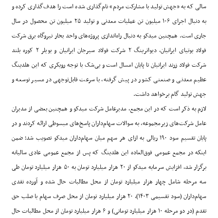
سالی که به «جهش تولید با مشارکت مردم» نام‌گذاری شده است را هدف‌گذاری کرده و
به دنبال اجرای
۱۰۶
میلیون تن عملیات معدنی و تولید
۲۵
میلیون تن محصول در سال
جاری است. همچنین میدکو به دنبال راه‌اندازی پروژه‌های واحد بخار نیروگاه برق شرکت
فولاد بوتیای ایرانیان، دیواترینگ
۲
شرکت فولاد سیرجان ایرانیان و بویلر
۲
کوره بلند
شرکت فولاد زرند ایرانیان تا پایان امسال است و بی‌شک با توجه رویکری که این هلدینگ
عظیم معدنی و صنعتی کشور در پیش گرفته، با سرعت قابل‌توجهی در مسیر توسعه و
جهش تولید گام برخواهد داشت
.
لازم به ذکر است که در این مجمع، مدیرعامل شرکت میدکو و همچنین بعضی از مدیران
عامل شرکت‌های زیرمجموعه، به سوالات سهام‌داران پاسخ‌های مبسوطی ارائه کردند و در
پایان تقسیم سود
۱۹۰
ریالی به ازای هر سهم میان سهام‌داران میدکو تصویب شد؛ ضمن
اینکه در مجمع عمومی فوق‌العاده این هلدینگ که پس از مجمع عمومی عادی سالیانه
برگزار شد، افزایش سرمایه میدکو از
۲۰
هزار میلیارد تومان به
۵۰
هزار میلیارد تومان طی
سه مرحله شامل چهار هزار میلیارد تومان از محل مطالبات حال شده و آورده نقدی
سهام‌داران (سود تقسیمی
۱۴۰۳)
،
۲۰
هزار میلیارد تومان از محل صرف سهام با صلب حق
تقدم (در دو مرحله
۱۰
هزار میلیارد تومانی) و
۶
هزار میلیارد تومان از محل مطالبات حال