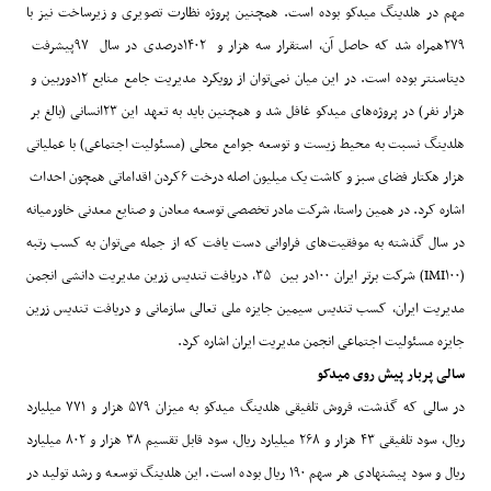
مهم در هلدینگ میدکو بوده است. همچنین پروژه نظارت تصویری و زیرساخت نیز با
۲۷۹
همراه شد که حاصل آن، استقرار سه هزار و
۱۴۰۲
درصدی در سال
۹۷
پیشرفت
دیتاسنتر بوده است. در این میان نمی‌توان از رویکرد مدیریت جامع منابع
۱۲
دوربین و
هزار نفر) در پروژه‌های میدکو غافل شد و همچنین باید به تعهد این
۲۳
انسانی (بالغ بر
هلدینگ نسبت به محیط زیست و توسعه جوامع محلی (مسئولیت اجتماعی) با عملیاتی
هزار هکتار فضای سبز و کاشت یک میلیون اصله درخت
۶
کردن اقداماتی همچون احداث
اشاره کرد. در همین راستا، شرکت مادر تخصصی توسعه معادن و صنایع معدنی خاورمیانه
در سال گذشته به موفقیت‌های فراوانی دست یافت که از جمله می‌توان به کسب رتبه
(IMI۱۰۰)
شرکت برتر ایران
۱۰۰
در بین
۳۵
، دریافت تندیس زرین مدیریت دانشی انجمن
مدیریت ایران، کسب تندیس سیمین جایزه ملی تعالی سازمانی و دریافت تندیس زرین
جایزه مسئولیت اجتماعی انجمن مدیریت ایران اشاره کرد
.
سالی پربار پیش روی میدکو
در سالی که گذشت، فروش تلفیقی هلدینگ میدکو به میزان
۵۷۹
هزار و
۷۷۱
میلیارد
ریال، سود تلفیقی
۴۳
هزار و
۲۶۸
میلیارد ریال، سود قابل تقسیم
۳۸
هزار و
۸۰۲
میلیارد
ریال و سود پیشنهادی هر سهم
۱۹۰
ریال بوده است. این هلدینگ توسعه و رشد تولید در