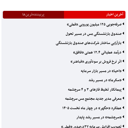
آخرین اخبار
پربیننده‌ترین‌ها
صرفه‌جویی ۱۲۵ میلیون یورویی «فملی»
صندوق بازنشستگی مس در مسیر تحول
بازآرایی ساختار شرکت‌های صندوق بازنشستگی
درآمد عملیاتی ۱۲.۴ همتی «فافق»
اثر نرخ فروش بر سودآوری «فباهنر»
«احیا» در مسیر بازار سرمایه
«سکرما» در مسیر رشد
پیمانکار تغلیظ فازهای ۳ و ۴ سرچشمه
معرفی مدیر جدید مجتمع مس سرچشمه
عملکرد «حگهر» در چهار ماه نخست ۱۴۰۵
«سرچشمه» در مسیر رشد پایدار
تصویب افزایش سرمایه ۳۷درصدی «فملی»