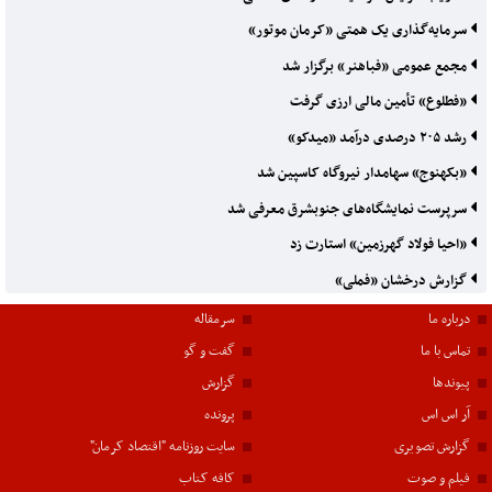
سرمایه‌گذاری یک همتی «کرمان موتور»
مجمع عمومی «فباهنر» برگزار شد
«فطلوع» تأمین مالی ارزی گرفت
رشد ۲۰۵ درصدی درآمد «میدکو»
«بکهنوج» سهامدار نیروگاه کاسپین شد
سرپرست نمایشگاه‌های جنوبشرق معرفی شد
«احیا فولاد گهرزمین» استارت زد
گزارش درخشان «فملی»
درباره ما
سرمقاله
تماس با ما
گفت و گو
پیوندها
گزارش
آر اس اس
پرونده
گزارش تصویری
سایت روزنامه "اقتصاد کرمان"
فیلم و صوت
کافه کتاب