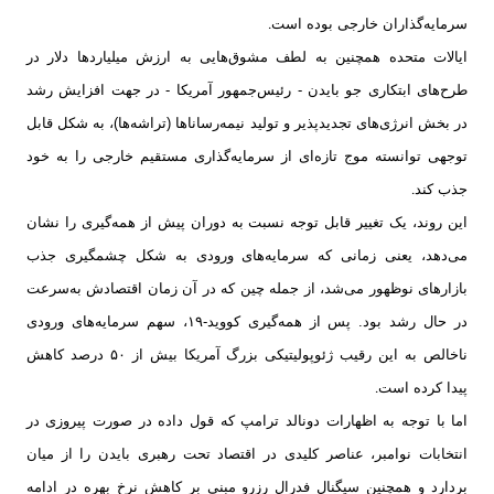
سرمایه‌گذاران خارجی بوده است
.
ایالات متحده همچنین به لطف مشوق‌هایی به ارزش میلیاردها دلار در
طرح‌های ابتکاری جو بایدن - رئیس‌جمهور آمریکا - در جهت افزایش رشد
در بخش انرژی‌های تجدیدپذیر و تولید نیمه‌رساناها (تراشه‌ها)، به شکل قابل
توجهی توانسته موج تازه‌ای از سرمایه‌گذاری مستقیم خارجی را به خود
جذب کند
.
این روند، یک تغییر قابل توجه نسبت به دوران پیش از همه‌گیری را نشان
می‌دهد، یعنی زمانی که سرمایه‌های ورودی به شکل چشمگیری جذب
بازارهای نوظهور می‌شد، از جمله چین که در آن زمان اقتصادش به‌سرعت
در حال رشد بود. پس از همه‌گیری کووید-۱۹، سهم سرمایه‌های ورودی
ناخالص به این رقیب ژئوپولیتیکی بزرگ آمریکا بیش از ۵۰ درصد کاهش
پیدا کرده است
.
اما با توجه به اظهارات دونالد ترامپ که قول داده در صورت پیروزی در
انتخابات نوامبر، عناصر کلیدی در اقتصاد تحت رهبری بایدن را از میان
بردارد و همچنین سیگنال فدرال رزرو مبنی بر کاهش نرخ بهره در ادامه