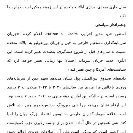
سال جاری میلادی، برتری ایالات متحده در این زمینه ممکن است دوام پیدا
نکند
.
چشم‌انداز سیاستی
استفن جن، مدیر اجرایی
، اعلام کرده: «جریان
Eurizon SLJ Capital
سرمایه‌گذاری مستقیم خارجی به چین و جریان پورتفولیو به ایالات متحده
نسبت به سال‌های قبل از شروع همه‌گیری، به‌شدت تغییر کرده است. این
الگوی جدید جریان سرمایه احتمالا تنها زمانی تغییر خواهد کرد که
سیاست‌های آمریکا و چین تغییر کند
.»
داده‌های صندوق بین‌المللی پول نشان می‌دهد سهم چین از سرمایه‌های
ورودی ناخالص فرا مرزی بین سال‌های ۲۰۲۱ تا ۲۰۲۳ میلادی به ۳ درصد
رسیده است، در حالیکه این آمار در دهه منتهی به ۲۰۱۹، حدود ۷ درصد بود
.
این ارقام نشان می‌دهد چرا شی‌ جین‌پینگ - رئیس‌جمهور چین - در تلاش
است علاقه سرمایه‌گذاران خارجی به دومین اقتصاد بزرگ جهان را احیا
کند. شی همچنین در حال آماده شدن برای جلسه رهبری حزب کمونیست
این کشور است که ممکن است طی آن اصلاحات جدیدی اعلام شود؛