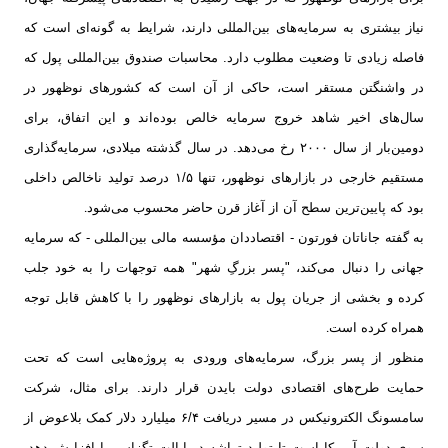
نیاز بیشتری به سرمایه‌های بین‌المللی دارند، شرایط به گونه‌ای است که
فاصله زیادی تا وضعیت مطلوب دارد. محاسبات صندوق بین‌المللی پول که
در واشنگتن مستقر است، حاکی از آن است که کشورهای نوظهور در
سال‌های اخیر شاهد خروج سرمایه خالص بوده‌اند و این اتفاق، برای
دومین‌بار از سال ۲۰۰۰ رخ می‌دهد. در سال گذشته میلادی، سرمایه‌گذاری
مستقیم خارجی در بازارهای نوظهور، تنها ۱/۵ درصد تولید ناخالص داخلی
بود که پایین‌ترین سطح آن از آغاز قرن حاضر محسوب می‌شود
.
به گفته جاناتان فورتون - اقتصاددان مؤسسه مالی بین‌المللی - که سرمایه
جهانی را دنبال می‌کند، "پسر بزرگِ شهر" همه توجهات را به خود جلب
کرده و بخشی از جریان پول به بازارهای نوظهور را با کاهش قابل توجه
همراه کرده است
.
منظور از پسر بزرگ، سرمایه‌های ورودی به پروژه‌هایی است که تحت
حمایت طرح‌های اقتصادی دولت بایدن قرار دارند. برای مثال، شرکت
سامسونگ الکترونیکس در مسیر دریافت ۶/۴ میلیارد دلار کمک بلاعوض از
سوی دولت آمریکا است تا تولید تراشه در ایالت تگزاس را افزایش دهد.