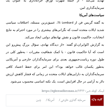
تهدید می‌کند - از جمله شهرت اوراق خزانه‌داری به عنوان یک
سرمایه‌گذاری امن
.
سیاست‌های آمریکا
به گفته گریس فن از
، عمیق‌ترین مسئله، اختلافات سیاسی
TS Lombard
شدید ایالات متحده است که نگرانی‌های بیشتری را در مورد احترام به نتایج
انتخابات، حاکمیت قانون و نقش نهادهای دولتی ایجاد می‌کند
.
به گزارش اکوایران،او گفته: «از دیدگاه نهادی، سؤال بزرگِ پیش‌رو این
است که آیا حاکمیت قانون - با کمک شفافیت مقررات - به‌طور کلی در
طول دوره ریاست‌جمهوری بعدی برای سرمایه‌گذاران خارجی و آمریکایی
به‌طور یکسان غالب خواهد بود؟» این امر برای حفظ اعتماد کافی
سرمایه‌گذاران به دارایی‌های ایالات متحده در زمانی که فشار کاهش ارزش
دلار به آرامی در حال افزایش است، یک نکته اساسی محسوب می‌شود
.
لینک کوتاه خبر: https://eghtesadkerman.ir/۱۱۴۲۶
کلید واژه
سرمایه گذاری خارجی
آمریکا
چین