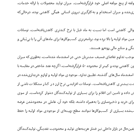
ه از پنج مولفه اصلی خود قرارگرفته‌است. میزان تولید محصولات یا ارائه خدمات،
ری‌شده و میزان استخدام و به‌کارگیری نیروی انسانی همگی کاهشی بوده، درحالی‌که
والی کاهشی است اما نسبت به ماه قبل با نرخ کندتری کاهش‌یافته‌است. نوسانات
اولیه را بالا برده بود، برنامه‌‌‌‌‌ریزی کسب‌وکارها برای ماه‌های آتی را با بی‌‌‌‌‌ثباتی و
گی و منابع مالی روبه‌رو هستند
.
ا، موجب تداوم تقاضای ضعیف مشتریان حتی در اسفندماه شده‌است، به‌طوری‌که میزان
نون کاهشی بوده و کمتر از محدوده
۵۰
قرارگرفته‌است، اگرچه عدد شاخص در مقایسه با
سفندماه سال‌های گذشته، تطبیق ندارد. موجودی مواد اولیه و لوازم خریداری‌شده در
 بیشتری کاهش‌یافته‌است. نوسانات افزایشی نرخ ارز در کنار مشکلات ناشی از
داده و تامین این اقلام را برای بسیاری از تولیدکنندگان دشوار کرده‌است. از سوی
 برای خرید و ذخیره‌سازی را به‌همراه داشته، بلکه خود آن، عاملی در محدود‌شدن عرضه
ده بسیاری از کسب‌وکارها نتوانند سطح بهینه‌‌‌‌‌ای از موجودی مواد اولیه را حفظ
ین‌‌‌‌‌حال در بازار داخلی نیز فشار هزینه‌های تولید و محدودیت نقدینگی، تولیدکنندگان