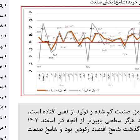
رنک
سه 
خصو
از 
بهر
بست
احی
پیش
معا
معد
زنگ
 رمق صنعت کم شده و تولید از نفس افتاده است.
انت
از زمان کرونا تا به امروز، شامخ اسفند هرگز سطحی پایین‌تر از آنچه در اسفند ۱۴۰۳
 گذشت شامخ اقتصاد رکودی بود و شامخ صنعت
مرح
روا