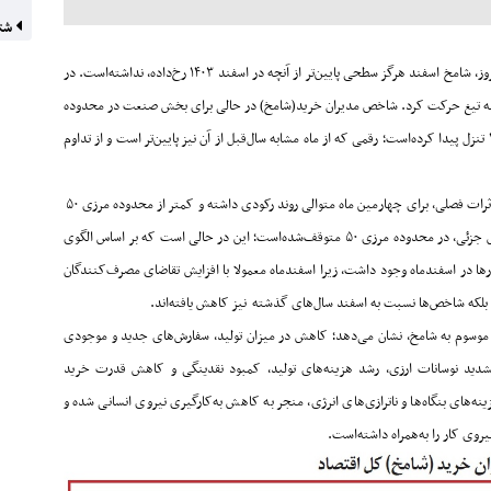
شتا
وز، شامخ اسفند هرگز سطحی پایین‌تر از آنچه در اسفند
۱۴۰۳
رخ‌داده، نداشته‌است. در
ه تیغ حرکت کرد. شاخص مدیران خرید(شامخ) در حالی برای بخش صنعت در محدوده
تنزل پیدا کرده‌است؛ رقمی که از ماه‏‏‏‏‌ مشابه سال‌قبل از آن نیز پایین‌تر است و از تداوم
رات فصلی، برای چهارمین ماه متوالی روند رکودی داشته و کمتر از محدوده مرزی
۵۰
ش جزئی، در محدوده مرزی
۵۰
متوقف‌شده‌است؛ این در حالی است که بر اساس الگوی
ا در اسفندماه وجود داشت، زیرا اسفندماه معمولا با افزایش تقاضای مصرف‌کنندگان
 بلکه شاخص‌ها نسبت به اسفند سال‌های گذشته نیز کاهش‌ یافته‌‌‌‌‌اند
.
موسوم به شامخ، نشان می‌دهد؛ کاهش در میزان تولید، سفارش‌های جدید و موجودی
دید نوسانات ارزی، رشد هزینه‌های تولید، کمبود نقدینگی و کاهش قدرت خرید
‌های بنگاه‌ها و ناترازی‌‌‌‌‌های انرژی، منجر به کاهش به‌کارگیری نیروی انسانی شده و
ی کار را به‌همراه داشته‌است
.