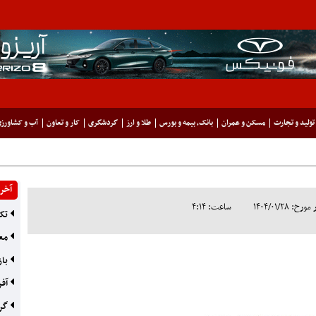
تولید و تجارت
مسکن و عمران
بانک، بیمه و بورس
طلا و ارز
گردشگری
کار و تعاون
آب و کشاورز
آخری
۱۴۰۴/۰۱/۲۸
ساعت: ۴:۱۴
تکم
معد
باز
آفر
گره