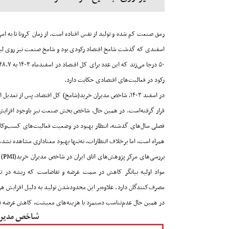
رمق صنعت کم شده و تولید از نفس افتاده است. از زمان کرونا تا به امر
اسفندی که گذشت شامخ اقتصاد رکودی بود و شامخ صنعت نیز روی لب
۵۰
درجا می‌زند که این عدد برای کل اقتصاد در اسفندماه
۱۴۰۳
به
۴۸.۷
رکود در فعالیت‌های اقتصادی حکایت دارد
.
در اسفند
۱۴۰۳
، شاخص مدیران خرید(شامخ) کل اقتصاد، پس از تعدیل اث
قرار گرفته‌است. در همین حال، شاخص بخش صنعت نیز باوجود افزای
فصلی سال‌های گذشته، انتظار بهبود در وضعیت فعالیت‌های کسب‌وکاره
همراه است، اما برخلاف انتظارات، نه‌‌‌‌‌تنها بهبود معناداری مشاهده نشد،
بررسی‌‌‌‌‌های مرکز پژوهش‌های اتاق ایران در شاخص مدیران خرید
(PMI)
مواد اولیه بیانگر کاهش در سمت عرضه و تقاضاست که ریشه در تش
مصرف‌کنندگان دارد. علاوه‌بر این محدود‌شدن تولید به دلیل افزایش هزینه
در همین حال عدم‌تناسب دستمزد با هزینه‌های معیشت، کاهش عرضه نیرو