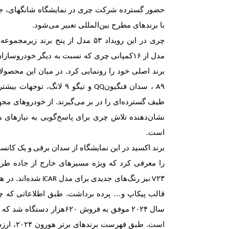
حضور گسترده شرکت چری در نمایشگاه شانگهای، جلو
با برندهای مطرح بین‌المللی تعبیر می‌شود
.
چری در این رویداد
۵۳
مدل از پنج برند زیرمجموعه
مدل از
۱۶
کمپانی چری که نسبت به دیگر خودروسازان 
برند اصلی خود را رونمایی کرد. در میان این مح
، سدان فنگیون
و تیگو
۹
لانگ، توجهات بیشت
QQ
A۹
طیف گسترده‌ای را در بر می‌گیرند. از خودرو‌های مجه
نشان‌دهنده تلاش چری برای پاسخ‌گویی به نیازهای م
است
.
برند اکسید در این نمایشگاه از سدان برقی
و یک کانسپ
Exlantix ES
را معرفی کرد که ویژه مسیرهای خارج از جاده طر
نیز رنگ‌های جدیدی برای مدل
شده‌اند. در ه
iCAR
V۲۳
قالب پیکاپ و… پرده برداشت. طبق اطلاعاتی که چری
سال
۲۰۲۴
موفق به فروش
۶۲۰
هزار دستگاه شد که از
است. طبق فهرست برندهای برتر هورون
۲۰۲۴
، ارز