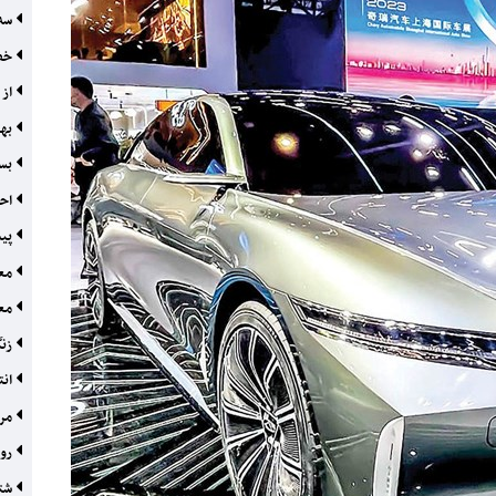
سه 
خصو
از 
بهر
بست
احی
پیش
معا
معد
زنگ
انت
مرح
روا
شتا