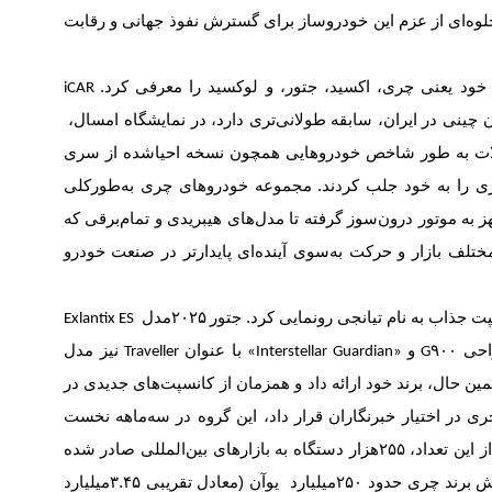
ه‌ای از عزم این خودروساز برای گسترش نفوذ جهانی و رقابت
 خود یعنی چری، اکسید، جتور،
و لوکسید‌ را معرفی کرد.
iCAR
چینی در ایران، سابقه طولانی‌تری دارد، در نمایشگاه امسال،
صولات به طور شاخص خودروهایی همچون نسخه احیاشده از سری
ری را به خود جلب کردند. مجموعه خودروهای چری به‌طورکلی
ز به موتور درون‌سوز گرفته تا مدل‌های هیبریدی و تمام‌برقی که
ختلف بازار و حرکت به‌سوی آینده‌ای پایدارتر در صنعت خودرو
ت جذاب به نام تیانجی رونمایی کرد. جتور
۲۰۲۵
مدل
احی
و
با عنوان
نیز مدل
Traveller
«Interstellar Guardian»
G۹۰۰
مین حال، برند
خود ارائه داد و همزمان از کانسپت‌های جدیدی در
 در اختیار خبرنگاران قرار داد، این گروه در سه‌ماهه نخست
 این تعداد،
۲۵۵
هزار دستگاه به بازارهای بین‌المللی صادر شده
ش برند چری حدود
۲۵۰
میلیارد یوآن (معادل تقریبی ۳.۴۵میلیارد