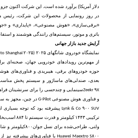
دلار آمریکا) برآورد شده است. این شرکت اکنون ج
در روز رونمایی از محصولات این شرکت، رئیس هیا
«برقی‌سازی»، «هوش مصنوعی»، «پایداری» و «جها
باتری و موتور، سیستم‌های رانندگی هوشمند و استفاده
آرایش جدید بازار جهانی
نمایشگاه خودروی شانگهای
۲۰۲۵
(Auto Shanghai ۲۰۲۵)
از مهم‌ترین رویدادهای خودرویی جهان، صحنه‌ای ب
حوزه خودروهای برقی، هیبریدی و فناوری‌های هوش
بعدی، صندلی‌های ماساژور و سیستم پخش مناسب،
سینمایی و چندحسی را برای سرنشینان فراهم
Zeekr ۹X
و فناوری هوش مصنوعی
در چین، مجهز به س
G-Pilot
پیشرفته بود که توجه بسیاری از
Lynk & Co ۹۰۰ SUV
ترکیبی
۱۴۴۳
کیلومتر و قدرت سیستم تا
۸۸۴
اسب‌بخا
ولتی، طراحی‌شده برای نسل جوان
۸۰۰
کیلومتر و شا
با فناوری‌های پیشرفته نیز
Huawei Maextro S۸۰۰