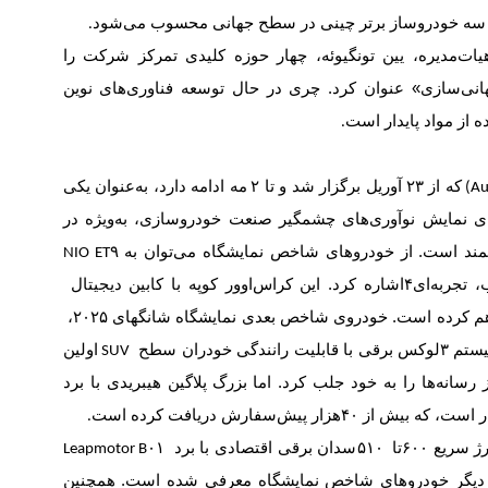
زو سه خودروساز برتر چینی در سطح جهانی محسوب می‌شود
.
ت‌مدیره، یین تونگیوئه، چهار حوزه کلیدی تمرکز شرکت را
نی‌سازی» عنوان کرد. چری در حال توسعه فناوری‌های نوین
 از مواد پایدار است
.
که از
۲۳
آوریل برگزار شد و تا
۲
مه ادامه دارد، به‌عنوان یکی
رای نمایش نوآوری‌های چشمگیر صنعت خودروسازی، به‌ویژه در
مند است. از خودروهای شاخص نمایشگاه می‌توان به
NIO ET۹
 تجربه‌ای
۴
اشاره کرد. این کراس‌اوور کوپه با کابین دیجیتال
 کرده است. خودروی شاخص بعدی نمایشگاه شانگهای ۲۰۲۵،
یستم
۳
لوکس برقی با قابلیت رانندگی خودران سطح
اولین
SUV
 رسانه‌ها را به خود جلب کرد. اما
بزرگ پلاگین هیبریدی با برد
ر است، که بیش از
۴۰
هزار پیش‌سفارش دریافت کرده است
.
رژ سریع
۶۰۰
تا
۵۱۰
سدان برقی اقتصادی با برد
Leapmotor B۰۱
 از دیگر خودروهای شاخص نمایشگاه معرفی شده است. همچنین