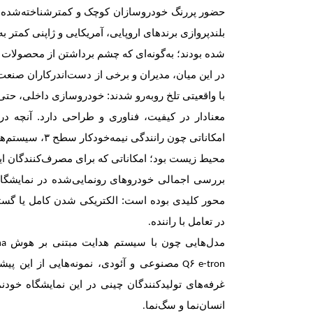
حضور پررنگ خودروسازان کوچک و کمتر‌شناخته‌شده 
بلندپروازی برندهای اروپایی، آمریکایی و ژاپنی کمت
شده بودند؛ به‌گونه‌ای که چشم برداشتن از محصولات نو
در این میان، مدیران و برخی از دست‌اندرکاران صنعت 
با واقعیتی تلخ روبه‌رو شدند: خودروسازی داخلی، حتی
معنادار در کیفیت، فناوری و طراحی دارد. آنچه در
امکاناتی چون رانندگی نیمه‌خودکار سطح
۳
، سیستم‌ه
محیط زیست بود؛ امکاناتی که برای مصرف‌کنندگان ایران
بررسی اجمالی خودروهای رونمایی‌شده در نمایشگا
محور کلیدی بوده است: الکتریکی شدن کامل یا گستر
در تعامل با راننده
.
مدل‌هایی چون
با سیستم هدایت مبتنی بر هوش
na
Nio ET۹
مصنوعی‌ و آئودی
، نمونه‌هایی از این پ
Q۶ e-tron
غرفه‌های تولید‌کنندگان چینی در این نمایشگاه خودن
انسان‌نما و سگ‌نما
.