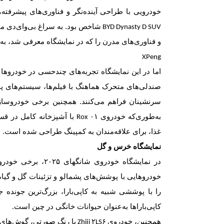
خودرویی با طراحی آینده‌نگر و فناوری‌های پیشرفته
شاخص بود. به سراغ بی‌وای‌دی می
BYD Dynasty D SUV
و فناوری‌های مدرن را که در نمایشگاه معرفی شد، به‌
XPeng
اما در این نمایشگاه تجربه‌های چندحسی در خودروها نم
صندلی‌های متحرک هماهنگ با فیلم‌ها، سیستم‌های پخش
سرنشینان فراهم می‌کنند. همچنین برخی خودروسازا
به‌طوری‌که خودروی
با آشپزخانه کامل در 
Rox ۰۱
غذا، برای علاقه‌مندان به کمپینگ طراحی شده است
.
نمایشگاه خرس و گل
در نمایشگاه خودروی شانگهای
۲۰۲۵
، برخی خودروس
خودروهایی با پوشش‌های پشمالو و تزئینات گل و گیا
را با پوششی شبیه به کاپی‌بارا، بزرگ‌ترین جونده ج
کاپی‌باراها به‌عنوان حیوانات خانگی در چین است
.
همچنین، خودروی
با رنگ صورتی، گوش‌های گر
Zhiji ۲LS۶