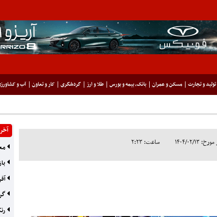
تولید و تجارت
مسکن و عمران
بانک، بیمه و بورس
طلا و ارز
گردشگری
کار و تعاون
آب و کشاورز
آخری
۱۴۰۴/۰۲/۱۳
ساعت: ۲:۲۳
معد
باز
آفر
گره
رنک