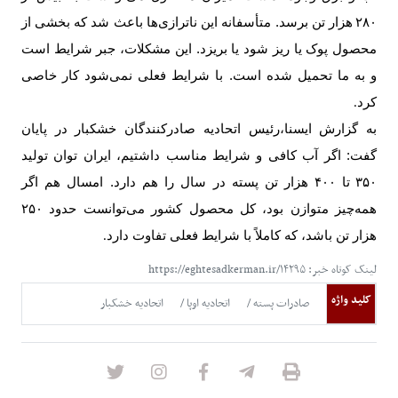
۲۸۰
هزار تن برسد. متأسفانه این ناترازی‌ها باعث شد که بخشی از
محصول پوک یا ریز شود یا بریزد. این مشکلات، جبر شرایط است
و به ما تحمیل شده است. با شرایط فعلی نمی‌شود کار خاصی
کرد
.
به گزارش ایسنا،
رئیس اتحادیه صادرکنندگان خشکبار در پایان
گفت: اگر آب کافی و شرایط مناسب داشتیم، ایران توان تولید
۳۵۰
تا
۴۰۰
هزار تن پسته در سال را هم دارد. امسال هم اگر
همه‌چیز متوازن بود، کل محصول کشور می‌توانست حدود
۲۵۰
هزار تن باشد، که کاملاً با شرایط فعلی تفاوت دارد
.
لینک کوتاه خبر: https://eghtesadkerman.ir/۱۴۲۹۵
کلید واژه
صادرات پسته
اتحادیه اوپا
اتحادیه خشکبار