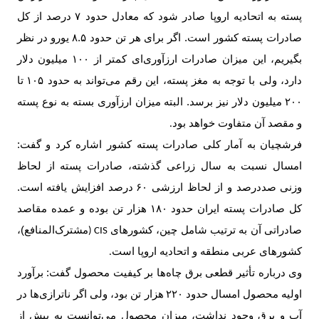
پسته به اتحادیه اروپا صادر شود که معادل حدود
۷
درصد از کل
صادرات پسته کشور است. اگر برای هر تن حدود
۸.۵
یورو در نظر
بگیریم، این میزان صادرات ارزآوری‌ای کمتر از
۱۰۰
میلیون دلار
دارد، ولی با توجه به مغز پسته، این رقم می‌تواند به حدود
۱۰۵
تا
۲۰۰
میلیون دلار نیز برسد. البته میزان ارزآوری بسته به نوع پسته
و مقصد آن متفاوت خواهد بود
.
فرشچیان به آمار کلی صادرات پسته کشور اشاره کرد و گفت:
امسال نسبت به سال زراعی گذشته، صادرات پسته از لحاظ
وزنی صددرصد و از لحاظ ارزشی
۶۰
درصد افزایش یافته است.
کل صادرات پسته ایران حدود
۱۸۰
هزار تن بوده و عمده مقاصد
صادراتی آن به ترتیب شامل چین، کشورهای
مشترک‌المنافع)،
CIS (
کشورهای عربی منطقه و اتحادیه اروپا است
.
وی درباره تأثیر قطعی برق چاه‌ها بر کیفیت محصول گفت: برآورد
اولیه محصول امسال حدود
۲۲۰
هزار تن بود، ولی اگر ناترازی‌ها در
آب و برق وجود نداشت، میزان محصول می‌توانست به بیش از