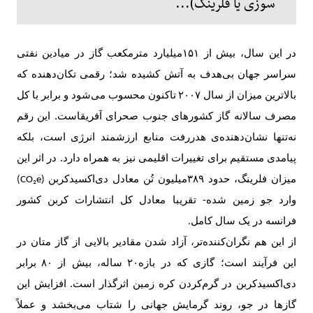
سوزی یا فلرینگ)...
در این سال، بیش از
۱۵۱‌
میلیارد مترمکعب گاز در میادین نفتی
سراسر جهان بی‌هدف به آتش کشیده شد؛ رقمی تکان‌دهنده که
بالاترین میزان از سال
۲۰۰۷
تاکنون محسوب می‌شود و برابر با کل
مصرف سالانه گاز کشورهای جنوب صحرای آفریقاست. این رقم
نه‌تنها نشان‌دهنده‌ی هدررفت منابع ارزشمند انرژی است، بلکه
پیامدی مستقیم برای تغییرات اقلیمی نیز به همراه دارد. در اثر این
میزان فلرینگ، حدود
۳۸۹‌
میلیون تُن معادل دی‌اکسیدکربن
(CO₂e)
وارد جو زمین شده- تقریبا معادل کل انتشارات کربن کشور
فرانسه در یک سال کامل
.
از این هم نگران‌کننده‌تر، آزاد شدن مقادیر بالایی از گاز متان در
این فرآیند است؛ گازی که در بازه‌
۲۰
ساله، بیش از
۸۰
برابر
دی‌اکسیدکربن در گرم‌کردن کره زمین اثرگذار است. افزایش این
گازها در جو، روند گرمایش جهانی را شتاب می‌بخشد و عملاً