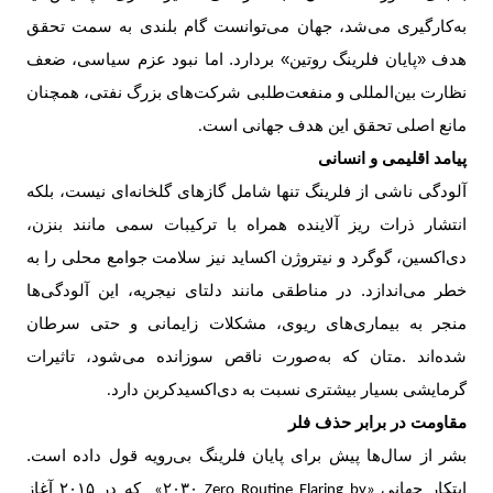
به‌کارگیری می‌شد، جهان می‌توانست گام بلندی به سمت تحقق
هدف «پایان فلرینگ روتین» بردارد. اما نبود عزم سیاسی، ضعف
نظارت بین‌المللی و منفعت‌طلبی شرکت‌های بزرگ نفتی، همچنان
مانع اصلی تحقق این هدف جهانی است
.
پیامد اقلیمی و انسانی
آلودگی ناشی از فلرینگ تنها شامل گازهای گلخانه‌ای نیست، بلکه
انتشار ذرات ریز آلاینده همراه با ترکیبات سمی مانند بنزن،
دی‌اکسین، گوگرد و نیتروژن اکساید نیز سلامت جوامع محلی را به
خطر می‌اندازد. در مناطقی مانند دلتای نیجریه، این آلودگی‌ها
منجر به بیماری‌های ریوی، مشکلات زایمانی و حتی سرطان
شده‌اند .متان که به‌صورت ناقص سوزانده می‌شود، تاثیرات
گرمایشی بسیار بیشتری نسبت به دی‌اکسیدکربن دارد
.
مقاومت در برابر حذف فلر
بشر از سال‌ها پیش برای پایان فلرینگ بی‌رویه قول داده است.
ابتکار جهانی
۲۰۳۰
که در
۲۰۱۵
آغاز
»
«Zero Routine Flaring by