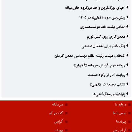
احیای بزرگ‌ترین واحد فروکروم خاورمیانه
پیش‌بینی سود «فملی» در ۱۴۰۵
معادن پشت خط هوشمندسازی
معدن‌کاری روی گسل تورم
زنگ خطر برای اشتغال صنعتی
انتخاب هیئت رئیسه نظام مهندسی معدن کرمان
مرحله دوم افزایش سرمایه «فجهان»
روایت آمار از رکود صنعت
شتاب توسعه در «فملی»
پارادوکس سنگ‌آهنی‌ها
درباره ما
سرمقاله
تماس با ما
گفت و گو
پیوندها
گزارش
آر اس اس
پرونده