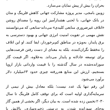
بحران را بیش از پیش نمایان می‌سازد
.
زوبین بامجی، مدیر پروژه مشارکت جهانی کاهش فلرینگ و متان
در بانک جهانی، با لحنی هشدارآمیز این رویه را مصداق روشن
«اتلاف غیرضروری منابعی کلیدی» می‌داند-منابعی که می‌توانستند
نقش مهمی در تقویت امنیت انرژی جهانی و بهبود دسترسی به
برق پایدار، به‌ویژه در مناطق کم‌برخوردار، ایفا کنند. او این اتلاف
را نه‌فقط نگران‌کننده، بلکه به معنای از دست رفتن فرصت‌هایی
برای توسعه عادلانه و پایدار می‌داند. به‌علاوه، اگر قیمت گاز
سوزانده‌شده در سال گذشته را با قیمت وارداتی بازار اروپا
بسنجیم، ارزش این منابع هدررفته چیزی حدود
۶۳‌
میلیارد دلار
برآورد می‌شود
.
این رقم تنها یک عدد نیست؛ بلکه معادل بیش از نیمی از
سرمایه‌گذاری اولیه است که برای توقف کامل فلرینگ تا سال
۲۰۳۰
تخمین زده شده است. به بیان دیگر، اگر بخشی از همین گاز
به‌جای سوزانده شدن، به درستی ذخیره‌سازی، پالایش یا