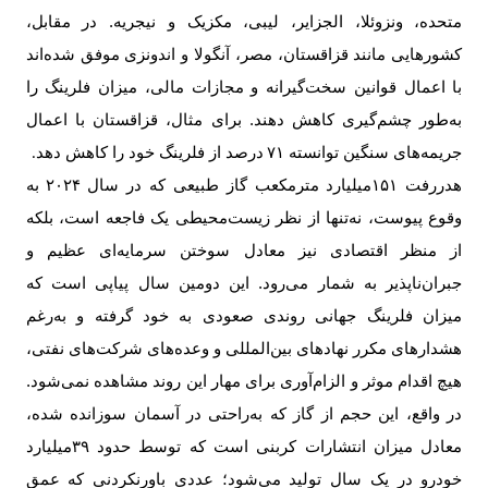
متحده، ونزوئلا، الجزایر، لیبی، مکزیک و نیجریه. در مقابل،
کشورهایی مانند قزاقستان، مصر، آنگولا و اندونزی موفق شده‌اند
با اعمال قوانین سخت‌گیرانه و مجازات مالی، میزان فلرینگ را
به‌طور چشم‌گیری کاهش دهند. برای مثال، قزاقستان با اعمال
جریمه‌های سنگین توانسته
۷۱
درصد از فلرینگ خود را کاهش دهد
.
هدررفت
۱۵۱‌
میلیارد مترمکعب گاز طبیعی که در سال
۲۰۲۴
به
وقوع پیوست، نه‌تنها از نظر زیست‌محیطی یک فاجعه‌ است، بلکه
از منظر اقتصادی نیز معادل سوختن سرمایه‌ای عظیم و
جبران‌ناپذیر به شمار می‌رود. این دومین سال پیاپی است که
میزان فلرینگ جهانی روندی صعودی به خود گرفته و به‌رغم
هشدارهای مکرر نهادهای بین‌المللی و وعده‌های شرکت‌های نفتی،
هیچ اقدام موثر و الزام‌آوری برای مهار این روند مشاهده نمی‌شود.
در واقع، این حجم از گاز که به‌راحتی در آسمان سوزانده شده،
معادل میزان انتشارات کربنی است که توسط حدود
۳۹‌
میلیارد
خودرو در یک سال تولید می‌شود؛ عددی باورنکردنی که عمق