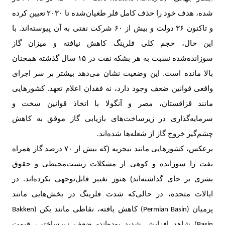
شده، هدف خود را حذف کامل فلر طغیان‌شده تا
۲۰۳۰
تعیین کرده
و تاکنون
۳۶
دولت و بیش از
۶۰
شرکت نفتی به آن پیوسته‌اند. با
این حال، حجم کلی فلرینگ کاهش نیافته و میزان گاز
سوزانده‌شده نسبت به هر بشکه نفت در
۱۵
سال گذشته همچنان
بالا مانده است. این وضعیت نشان می‌دهد بیشتر بر سر اجرای
واقعی قوانین ضعف وجود دارد، نه فقدان اعلام تعهد. کشورهایی
مانند قزاقستان، مصر و آنگولا با اتخاذ قوانین سخت و
سرمایه‌گذاری در زیرساخت‌های بازیابی گاز موفق به کاهش
چشم‌گیر خروج گاز از شعله‌ها شده‌اند
.
برعکس، کشورهایی مانند نیجریه (که بیش از
۷۰
درصد گاز همراه
نفت را سوزانده و کوهی از مشکلات زیست‌محیطی و حقوق
بشری بر جای گذاشته‌اند) هنوز تغییر قابل‌توجهی نکرده‌اند. در
ایالات متحده، در حالی‌که شدت فلرینگ در بخش‌هایی مانند
پرمیان
کاهش یافته، نقاطی مانند بکن
(Bakken
(Permian Basin)
شاهد افزایش شدید بوده‌اند- ضعف زیرساختی، قیمت
Basin)