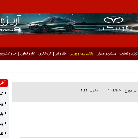
تولید و تجارت
مسکن و عمران
بانک، بیمه و بورس
طلا و ارز
گردشگری
کار و تعاون
آب و کشاورز
آخری
رخ: ۱۴۰۴/۱۰/۰۱
ساعت: ۲:۴۲
گسل
پیر
باز
بنز
نقش