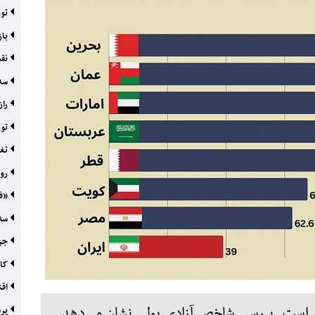
تور
باز
نقش
سه 
راز شکاف
تور
تغی
روا
«فلا
سه 
جری
کار
اقت
یر است. بررسی شاخص آزادی پولی نشان می‌دهد
پرداخت ۱۸ ه