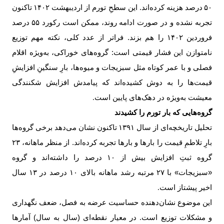
۵۰
درصد هزینه کرده‌اند. این سطحِ تورم از اردیبهشت
۱۴۰۲
تاکنون
تجربه نشده و در صورت ادامه روند، ممکن است رکورد
۵۵
درصد
فروردین
۱۴۰۲
را هم بزند. فراتر از عدد کلی، نکته مهم توزیع
نامتوازن این فشار قیمتی است: گروه‌های خوراکی، به‌ویژه اقلام
فصلی و با عمر کوتاه مثل سبزیجات و میوه‌ها، بارِ سنگینِ افزایشِ
قیمت‌ها را به دوش کشیده‌اند که پیامدش افزایش شکنندگی
معیشت به‌ویژه در دهک‌های پایین است
.
گروه‌هایی که بار تورم را کشیدند
تحلیل تاریخچه‌ای از سال
۱۳۹۱
تاکنون نشان می‌دهد برخی گروه‌ها
بارِ تلاطمِ قیمت را بارها و بارها تجربه کرده‌اند. از منظر ماهانه،
۲۳
گروه ثبتِ افزایش بیش از
۱۰
درصد را داشته‌اند و گروه
«سبزیجات» با
۲۷
مرتبه رشد ماهانه بالای
۱۰
درصد در
۱۳
سال
اخیر پیشتاز است
.
این موضوع نشان‌دهنده حساسیت عرضه به فصل، ضعف نگهداری
و مشکلات توزیع است. در معیار نقطه‌ای (سال به سال) آمارها