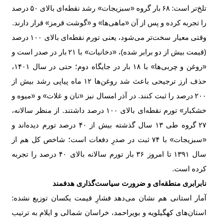
تلخ‌تر است:
۶۸
بار گروه «سبزیجات» رشد نقطه‌ای بالای
۵۰
درصد
را تجربه کرده و پس از آن «ماهی‌ها» و «گوشت قرمز» قرار دارند
.
وقتی معیار سخت‌تر می‌شود، یعنی تورم نقطه‌ای بالای
۱۰۰
درصد
(قیمت بیش از دو برابر شده)، «دخانیات» با
۲۱
بار در صدر است و
«روغن و چربی‌ها» با
۱۸
بار در جایگاه دوم؛ حتی در سال
۱۴۰۱
،
حذف ارز ترجیحی باعث شد روغن‌ها
۱۲
ماه پیاپی رشد بیش از
۲۰۰
درصد را ثبت کنند. در آذر امسال نیز «نان و غلات» و «میوه و
خشکبار» تورم نقطه‌ای بالای
۱۰۰
درصد داشتند. از منظر سالانه،
۲۷
گروه طی
۱۳
سال گذشته بیش از
۴۰
درصد تورم دیده‌اند و
«سبزیجات» با
۷۴
ثبت در صدرِ دفعات است؛ شاخص کل هم از
سال
۱۳۹۱
تا امروز
۳۶
بار تورم سالانه بالای
۴۰
درصد را تجربه
کرده است
.
نابرابری منطقه‌ای و ضرورت سیاست‌گذاری هدفمند
آمار استانی هم نشان می‌دهد فشارِ قیمت یکسان توزیع نشده:
استان‌های کهگیلویه و بویراحمد، خراسان شمالی و ایلام به ترتیب