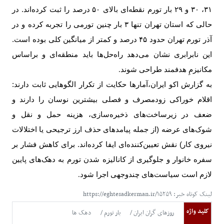
۳۱
،
۳۰
و
۲۹
بار تورم نقطه‌ای بالای
۵۰
درصد را ثبت کرده‌اند. در
حالی که استان تهران تنها
۳
بار چنین تورمی را تجربه کرده و در
آذر تورم تهران حدود
۴۵
درصد و کمتر از میانگین کلی بوده است.
این نابرابری نشان می‌دهد راه‌حل‌ها باید منطقه‌ای و براساس
مکانیزمِ هدفمند طراحی شوند
.
به گزارش اکو ایران،آمارها حکایت از تکرار الگوهایی ثابت دارند:
اقلام خوراکی زودمصرف و فصلی بیشترین نوسان را دارند و
ضعف در زیرساخت‌های ذخیره‌سازی، هزینه حمل و نقل و
شوک‌های عرضه (از جمله پیامدهای حذف ارز ترجیحی یا اختلالات
نیروی کار) نقش تعیین‌کننده‌ای ایفا کرده‌اند. برای کاهش فشار بر
سفره خانوار و جلوگیری از کانالیزه شدن تورم به دهک‌های پایین
لازم است سیاست‌های چندوجهی اجرا شود
.
لینک کوتاه خبر: https://eghtesadkerman.ir/۱۵۲۵۹
کلید واژه
روزهای گران ایران
بار تورم
دهک ها