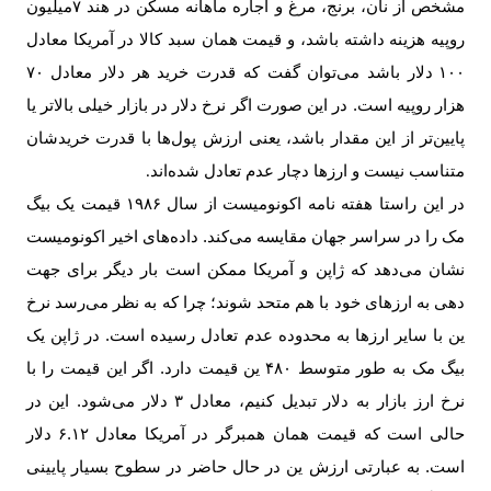
مشخص از نان، برنج، مرغ و اجاره ‌ماهانه مسکن در هند
۷‌
میلیون
روپیه هزینه داشته باشد، و قیمت همان سبد کالا در آمریکا معادل
۱۰۰
دلار باشد می‌توان گفت که قدرت خرید هر دلار معادل
۷۰
هزار روپیه است. در این صورت اگر نرخ دلار در بازار خیلی بالاتر یا
پایین‌تر از این مقدار باشد، یعنی ارزش پول‌ها با قدرت خریدشان
متناسب نیست و ارزها دچار عدم تعادل شده‌اند
.
در این راستا هفته نامه اکونومیست از سال
۱۹۸۶
قیمت یک بیگ
مک را در سراسر جهان مقایسه می‌کند. داده‌های اخیر اکونومیست
نشان می‌دهد که ژاپن و آمریکا ممکن است بار دیگر برای جهت
دهی به ارزهای خود با هم متحد شوند؛ چرا که به نظر می‌رسد نرخ
ین با سایر ارزها به محدوده عدم تعادل رسیده است. در ژاپن یک
بیگ مک به طور متوسط
​​۴۸۰
ین قیمت دارد. اگر این قیمت را با
نرخ ارز بازار به دلار تبدیل کنیم، معادل
۳
دلار می‌شود. این در
حالی است که قیمت همان همبرگر در آمریکا معادل
۶.۱۲
دلار
است. به عبارتی ارزش ین در حال حاضر در سطوح بسیار پایینی