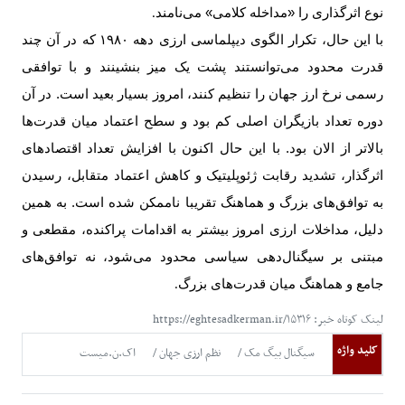
نوع اثرگذاری را «مداخله کلامی» می‌نامند
.
با این حال، تکرار الگوی دیپلماسی ارزی دهه
۱۹۸۰
که در آن چند
قدرت محدود می‌توانستند پشت یک میز بنشینند و با توافقی
رسمی نرخ ارز جهان را تنظیم کنند، امروز بسیار بعید است. در آن
دوره تعداد بازیگران اصلی کم بود و سطح اعتماد میان قدرت‌ها
بالاتر از الان بود. با این حال اکنون با افزایش تعداد اقتصادهای
اثرگذار، تشدید رقابت ژئوپلیتیک و کاهش اعتماد متقابل، رسیدن
به توافق‌های بزرگ و هماهنگ تقریبا ناممکن شده است. به همین
دلیل، مداخلات ارزی امروز بیشتر به اقدامات پراکنده، مقطعی و
مبتنی بر سیگنال‌دهی سیاسی محدود می‌شود، نه توافق‌های
جامع و هماهنگ میان قدرت‌های بزرگ
.
لینک کوتاه خبر: https://eghtesadkerman.ir/۱۵۳۱۶
کلید واژه
سیگنال بیگ مک
نظم ارزی جهان
اک.ن.میست