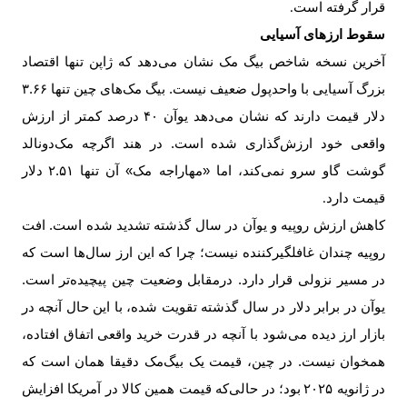
قرار گرفته است
.
سقوط ارزهای آسیایی
آخرین نسخه شاخص بیگ مک نشان می‌دهد که ژاپن تنها اقتصاد
بزرگ آسیایی با واحدپول ضعیف نیست. بیگ مک‌های چین تنها
۳.۶۶
دلار قیمت دارند که نشان می‌دهد یوآن
۴۰
درصد کمتر از ارزش
واقعی خود ارزش‌گذاری شده است. در هند اگرچه مک‌دونالد
گوشت گاو سرو نمی‌کند، اما «مهاراجه مک» آن تنها
۲.۵۱
دلار
قیمت دارد
.
کاهش ارزش روپیه و یوآن در سال گذشته تشدید شده است. افت
روپیه چندان غافلگیرکننده نیست؛ چرا که این ارز سال‌ها است که
در مسیر نزولی قرار دارد. درمقابل وضعیت چین پیچیده‌تر است.
یوآن در برابر دلار در سال گذشته تقویت شده، با این حال آنچه در
بازار ارز دیده می‌شود با آنچه در قدرت خرید واقعی اتفاق افتاده،
همخوان نیست. در چین، قیمت یک بیگ‌مک دقیقا همان است که
در ژانویه
۲۰۲۵
بود؛ در حالی‌که قیمت همین کالا در آمریکا افزایش