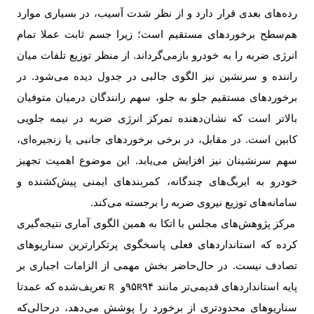
رده‌های بعدی قرار دارد و از نظر شدت آسیب، در بسیاری موارد
هم‌سطح برخوردهای مستقیم است؛ زیرا جسم ثابت عملا تمام
انرژی ضربه را به خودرو بازمی‌گرداند. از منظر توزیع تلفات میان
راننده و سرنشین نیز الگوی جالبی در جدول دیده می‌شود. در
برخوردهای مستقیم جلو به جلو، سهم رانندگان درمیان متوفیان
بالاتر است که نشان‌دهنده تمرکز انرژی ضربه در نیمه جلویی
کابین است. در مقابل، در برخی برخوردهای جانبی یا زنجیره‌ای،
سهم سرنشینان نیز افزایش می‌یابد. این موضوع اهمیت تجهیز
خودرو به ایربگ‌های چندگانه، کمربندهای ایمنی پیش‌کشنده و
سامانه‌های توزیع نیروی ضربه را برجسته می‌کند
.
مرکز پژوهش‌های مجلس با اتکا به همین الگوی آماری نتیجه‌گیری
کرده که استانداردهای فعلی پاسخگوی پرتکرارترین سناریوهای
تصادف نیست. در حال‌حاضر بخش مهمی از الزامات اجباری بر
پایه استانداردهای قدیمی‌تر مانند
۹۴
۹۵
و
تعریف‌شده که عمدتا
R
R
سناریوهای محدودتری از برخورد را پوشش می‌دهد، درحالی‌که