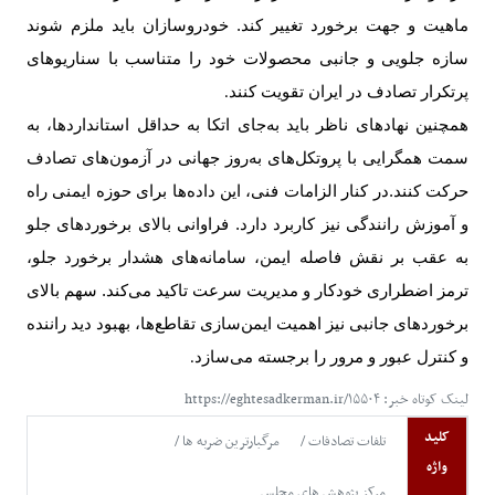
ماهیت و جهت برخورد تغییر کند. خودروسازان باید ملزم شوند
سازه جلویی و جانبی محصولات خود را متناسب با سناریوهای
پرتکرار تصادف در ایران تقویت کنند
.
همچنین نهادهای ناظر باید به‌جای اتکا به حداقل استانداردها، به
سمت همگرایی با پروتکل‌های به‌روز جهانی در آزمون‌های تصادف
حرکت کنند.در کنار الزامات فنی، این داده‌ها برای حوزه ایمنی راه
و آموزش رانندگی نیز کاربرد دارد. فراوانی بالای برخوردهای جلو
به عقب بر نقش فاصله ایمن، سامانه‌های هشدار برخورد جلو،
ترمز اضطراری خودکار و مدیریت سرعت تاکید می‌کند. سهم بالای
برخوردهای جانبی نیز اهمیت ایمن‌سازی تقاطع‌ها، بهبود دید راننده
و کنترل عبور و مرور را برجسته می‌سازد
.
لینک کوتاه خبر: https://eghtesadkerman.ir/۱۵۵۰۴
کلید
تلفات تصادفات
مرگبارترین ضربه ها
واژه
مرکز پژوهش های مجلس