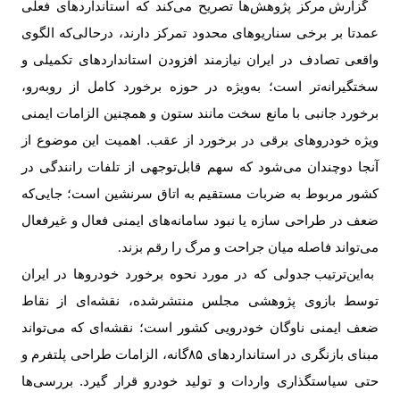
گزارش مرکز پژوهش‌ها تصریح می‌کند که استانداردهای فعلی
عمدتا بر برخی سناریوهای محدود تمرکز دارند، درحالی‌که الگوی
واقعی تصادف در ایران نیازمند افزودن استانداردهای تکمیلی و
سختگیرانه‌تر است؛ به‌ویژه در حوزه برخورد کامل از روبه‌رو،
برخورد جانبی با مانع سخت مانند ستون و همچنین الزامات ایمنی
ویژه خودروهای برقی در برخورد از عقب. اهمیت این موضوع از
آنجا دوچندان می‌شود که سهم قابل‌توجهی از تلفات رانندگی در
کشور مربوط به ضربات مستقیم به اتاق سرنشین است؛ جایی‌که
ضعف در طراحی سازه یا نبود سامانه‌های ایمنی فعال و غیرفعال
می‌تواند فاصله میان جراحت و مرگ را رقم بزند
.
به‌این‌ترتیب جدولی که در مورد نحوه برخورد خودروها در ایران
توسط بازوی پژوهشی مجلس منتشر‌شده، نقشه‌ای از نقاط
ضعف ایمنی ناوگان خودرویی کشور است؛ نقشه‌ای که می‌تواند
مبنای بازنگری در استانداردهای
۸۵
گانه، الزامات طراحی پلتفرم و
حتی سیاستگذاری واردات و تولید خودرو قرار گیرد. بررسی‌ها