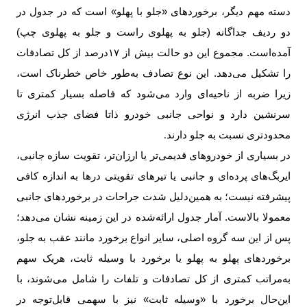
دسته مهم دیگر، برخوردهای «جلو با پهلو» است که در جدول در
دو ردیف جداگانه (جلو به پهلوی راست و جلو به پهلوی چپ)
آمده‌است. مجموع این دو حالت بیش از
۱۷‌
درصد از کل تصادفات
را تشکیل می‌دهد. این نوع تصادف به‌طور خاص خطرناک است،
زیرا ضربه از ناحیه‌ای وارد می‌شود که فاصله بسیار کمتری تا
سرنشین دارد و نواحی جانبی خودرو ذاتا فضای جذب انرژی
محدودتری نسبت به جلو دارند
.
در بسیاری از خودروهای قدیمی‌تر یا ارزان‌تر، تقویت سازه جانبی،
ایربگ‌های پرده‌ای و جانبی یا تیرهای تقویتی درها به اندازه کافی
پیشرفته نیست؛ به همین‌دلیل شدت جراحات در برخوردهای جانبی
معمولا بالاست. آمار جدول ارائه‌شده در این زمینه نشان می‌دهد؛
پس از این سه گروه اصلی، سایر انواع برخورد مانند عقب به جلو،
برخوردهای پهلو به پهلو یا برخورد با وسیله ثابت، هریک سهم
به‌مراتب کمتری از کل تصادفات و تلفات را شامل می‌شوند، با
این‌حال برخورد با «وسیله ثابت» نیز با سهمی قابل‌توجه در