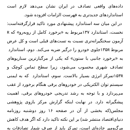
داده‌های واقعی تصادف در ایران نشان می‌دهد لازم است
استانداردهای جدیدتری به فهرست الزامات افزوده شود
.
در این میان سه استاندارد پیشنهادی مورد تاکید قرارگرفته‌است:
نخست، استاندارد
۱۳۷
مربوط به «برخورد کامل از روبه‌رو» که
R
آزمون سختگیرانه‌تری نسبت به تست‌های قبلی است و کل عرض
مربوط
۱۳۵
جلوی خودرو را درگیر ضربه می‌کند. دوم، استاندارد
R
به «برخورد جانبی با ستون» که یکی از مرگبارترین سناریوهای
تصادف شهری محسوب می‌شود، زیرا سطح تماس کوچک و
۱۵۳
تمرکز انرژی بسیار بالاست. سوم، استاندارد
که به ایمنی
R
سیستم توان الکتریکی در خودروهای برقی هنگام برخورد از عقب
می‌پردازد و با توجه به رشد تدریجی خودروهای برقی، اهمیت
پیشگیرانه دارد. در نهایت اینکه گزارش مرکز بازوی پژوهشی
مجلس(که بخشی از آن در صفحه
۱۶
روز دوشنبه روزنامه
دنیای‌اقتصاد منتشر شد) بر این نکته تاکید دارد که اگر هدف کاهش
مرگ‌ومیر جاده‌ای است، تمرکز باید از صرف شمار تصادفات به