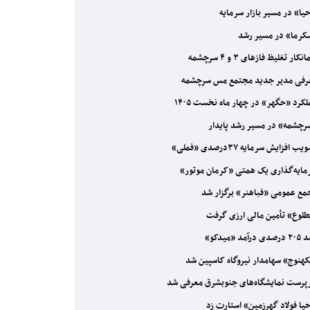
یا» در مسیر بازار سرمایه
رما» در مسیر رشد
نکار تغلیظ فازهای ۳ و ۴ سرچشمه
فی مدیر جدید مجتمع مس سرچشمه
کرد «حگهر» در چهار ماه نخست ۱۴۰۵
چشمه» در مسیر رشد پایدار
ب افزایش سرمایه ۳۷درصدی «فملی»
ایه‌گذاری یک همتی «کرمان موتور»
ع عمومی «فباهنر» برگزار شد
لوع» تأمین مالی ارزی گرفت
درآمد «میدکو»
هنوج» سهامدار نیروگاه کاسپین شد
رست نمایشگاه‌های جنوبشرق معرفی شد
یا فولاد گهرزمین» استارت زد