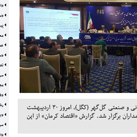
«اح
«سک
پیما
معر
عمل
«سر
تصوی
سرم
مجم
«فط
رشد ۲۰۵ درصدی 
مجمع عمومی عادی سالیانه شرکت معدنی و صنعتی گل‌گهر (کگل)، امروز ۳۰ اردیبهشت
ز ۷۴ درصد از سهامداران برگزار شد. گزارش «اقتصاد کرمان» از این
«بک
سرپ
«اح