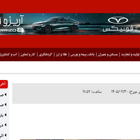
تولید و تجارت
مسکن و عمران
بانک، بیمه و بورس
طلا و ارز
گردشگری
کار و تعاون
آب و کشاورز
آخری
 ۱۴۰۵/۰۲/۳۰
ساعت: ۱۱:۵۲
صرفه‌جوی
صند
باز
درآمد 
اثر