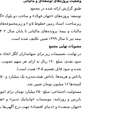
وضعیت پروژه‌های توسعه‌ای و مالیاتی
طبق گزارش ارائه شده در مجمع
:
توسعه: پروژه‌های «جهان فولاد» و ساخت دو بلوک «گ
زیرساخت: اسناد زمین خطوط
۵
و
۶
و زیرمجموعه‌های
مالیات و بیمه: پرونده‌های مالیاتی تا پایان سال
۴۰۲
بیمه نیز تا سال
۱۳۹۹
تعیین تکلیف شده است
.
مصوبات نهایی مجمع
در نهایت، تصمیمات زیر برای سهامداران کگل اتخاذ 
سود نقدی: مبلغ
۱۹۰
ریال به ازای هر سهم تصویب ش
شده و سود قابل تقسیم
۱۴.۵
همت است
).
پاداش و هزینه‌ها: پاداش هیئت‌مدیره یک میلیارد و
۲۵۰
کمیته‌ها
۱۶
میلیون تومان تعیین شد
.
مسئولیت اجتماعی: مبلغ
۲۵۰
میلیارد تومان برای ا
بازرس و روزنامه: موسسات «وانیانیک تدبیر» و «هو
«جهان صنعت» و «دنیای اقتصاد» جهت درج آگهی‌ها ب