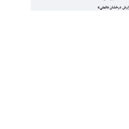
رش درخشان «فملی»