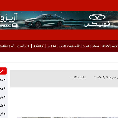
تولید و تجارت
مسکن و عمران
بانک، بیمه و بورس
طلا و ارز
گردشگری
کار و تعاون
آب و کشاورز
آخری
۱۴۰۵/۰۳/۱۹
ساعت: ۹:۵۶
تکم
معد
باز
آفر
گره