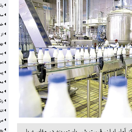
رنک
سه 
خصو
از 
بهر
بست
احی
پیش
معا
معد
زنگ
انت
مرح
 آمار ایران، قیمت شیر پاستوریزه در مقایسه با
روا