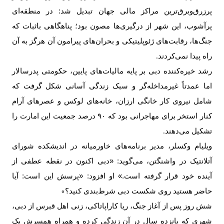
پرزرق‌وبرق‌ترین مراکز مالی جهان تبدیل شد: در منطقه‌ای
پرآشوب، این شهر از درگیری‌ها مصون بود؛ پناهگاهی باثبات که
جنگ‌ها، رقابت‌های ژئوپلیتیکی و بحران‌های پیرامون آن هرگز به آن
راه پیدا نمی‌کردند
.
رشد خیره‌کننده دبی بر پایه مالیات‌های پایین، حکومتی پدرسالار
اما عمدتاً غیرمداخله‌گر و سبک زندگی آسانی شکل گرفت که
شامل نیروی کار خانگی ارزان، خانه‌های لوکس و عصرهای آرام
کنار استخر برای مهاجرانی بود که
۹۰
درصد جمعیت این امارت را
تشکیل می‌دهند
.
ویلیام وکسلر، مدیر برنامه‌های خاورمیانه در اندیشکده شورای
آتلانتیک در واشنگتن، می‌گوید: «دبی اکنون در نقطه عطفی از
آینده خود قرار گرفته است.» او افزود: «پرسش این است: آیا
حاضر هستید روی شکست دبی شرط‌بندی کنید؟
»
شش روز پس از آغاز جنگ، ریا کاراپاتاکی، زنی اهل قبرس از دبی،
شهری که پانزده سال در آن زندگی کرده و همراه همسرش یک