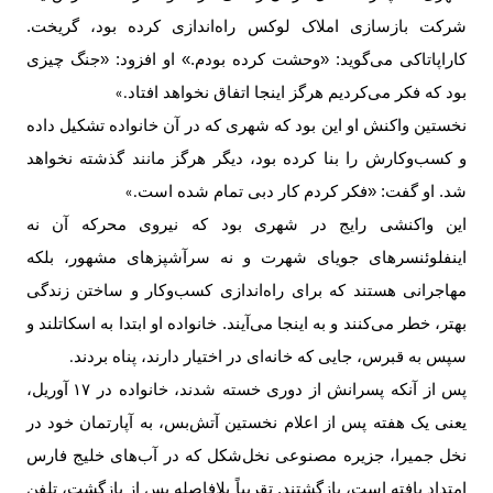
شرکت بازسازی املاک لوکس راه‌اندازی کرده بود، گریخت.
کاراپاتاکی می‌گوید: «وحشت کرده بودم.» او افزود: «جنگ چیزی
بود که فکر می‌کردیم هرگز اینجا اتفاق نخواهد افتاد
.»
نخستین واکنش او این بود که شهری که در آن خانواده تشکیل داده
و کسب‌وکارش را بنا کرده بود، دیگر هرگز مانند گذشته نخواهد
شد. او گفت: «فکر کردم کار دبی تمام شده است
.»
این واکنشی رایج در شهری بود که نیروی محرکه آن نه
اینفلوئنسرهای جویای شهرت و نه سرآشپزهای مشهور، بلکه
مهاجرانی هستند که برای راه‌اندازی کسب‌وکار و ساختن زندگی
بهتر، خطر می‌کنند و به اینجا می‌آیند. خانواده او ابتدا به اسکاتلند و
سپس به قبرس، جایی که خانه‌ای در اختیار دارند، پناه بردند
.
پس از آنکه پسرانش از دوری خسته شدند، خانواده در
۱۷
آوریل،
یعنی یک هفته پس از اعلام نخستین آتش‌بس، به آپارتمان خود در
نخل جمیرا، جزیره مصنوعی نخل‌شکل که در آب‌های خلیج فارس
امتداد یافته است، بازگشتند. تقریباً بلافاصله پس از بازگشت، تلفن