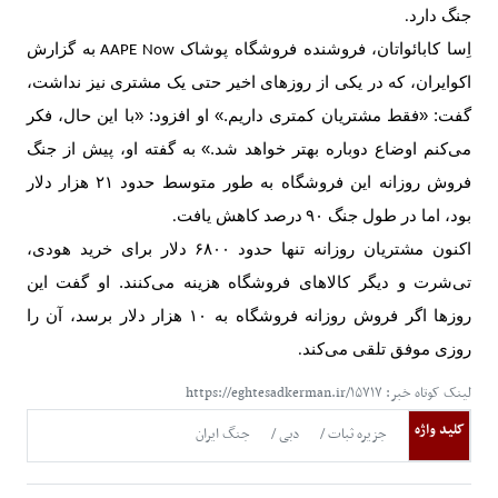
جنگ دارد
.
اِسا کابائواتان، فروشنده فروشگاه پوشاک
به گزارش
AAPE Now
اکوایران، که در یکی از روزهای اخیر حتی یک مشتری نیز نداشت،
گفت: «فقط مشتریان کمتری داریم.» او افزود: «با این حال، فکر
می‌کنم اوضاع دوباره بهتر خواهد شد.» به گفته او، پیش از جنگ
فروش روزانه این فروشگاه به طور متوسط حدود
۲۱
هزار دلار
بود، اما در طول جنگ
۹۰
درصد کاهش یافت
.
اکنون مشتریان روزانه تنها حدود
۶۸۰۰
دلار برای خرید هودی،
تی‌شرت و دیگر کالاهای فروشگاه هزینه می‌کنند. او گفت این
روزها اگر فروش روزانه فروشگاه به
۱۰
هزار دلار برسد، آن را
روزی موفق تلقی می‌کند
.
لینک کوتاه خبر: https://eghtesadkerman.ir/۱۵۷۱۷
کلید واژه
جزیره ثبات
دبی
جنگ ایران