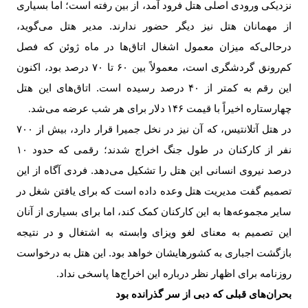
نزدیکی ورودی اصلی هتل فرود آمد، از بین رفته است؛ اما بسیاری
از مهمانان هتل نیز دیگر حضور ندارند. مدیر هتل می‌گوید،
درحالی‌که میزان معمول اشغال اتاق‌ها در ماه ژوئن که فصل
کم‌رونق گردشگری است، معمولاً بین
۶۰
تا
۷۰
درصد بود، اکنون
این رقم به کمتر از
۴۰
درصد رسیده است. اتاق‌های این هتل
چهارستاره اخیراً با قیمت
۱۴۶
دلار برای هر شب عرضه می‌شد
.
در هتل آتلانتیس، که آن نیز در نخل جمیرا قرار دارد، بیش از
۷۰۰
نفر از کارکنان در طول جنگ اخراج شدند؛ رقمی که حدود
۱۰
درصد نیروی انسانی این هتل را تشکیل می‌دهد. فردی آگاه از این
تصمیم گفت مدیریت هتل وعده داده است که برای یافتن شغل در
سایر مجموعه‌ها به این کارکنان کمک کند، اما برای بسیاری از آنان
این تصمیم به معنای لغو ویزای وابسته به اشتغال و در نتیجه
بازگشت اجباری به کشورهایشان خواهد بود. این هتل به درخواست
روزنامه برای اظهار نظر درباره این اخراج‌ها پاسخی نداد
.
بحران‌های قبلی که دبی از سر گذرانده بود