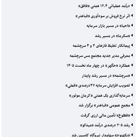
درآمد عملیاتی ۱۲.۴ همتی «فافق»
اثر نرخ فروش بر سودآوری «فباهنر»
«احیا» در مسیر بازار سرمایه
«سکرما» در مسیر رشد
پیمانکار تغلیظ فازهای ۳ و ۴ سرچشمه
معرفی مدیر جدید مجتمع مس سرچشمه
عملکرد «حگهر» در چهار ماه نخست ۱۴۰۵
«سرچشمه» در مسیر رشد پایدار
تصویب افزایش سرمایه ۳۷درصدی «فملی»
سرمایه‌گذاری یک همتی «کرمان موتور»
مجمع عمومی «فباهنر» برگزار شد
«فطلوع» تأمین مالی ارزی گرفت
رشد ۲۰۵ درصدی درآمد «میدکو»
«بکهنوج» سهامدار نیروگاه کاسپین شد