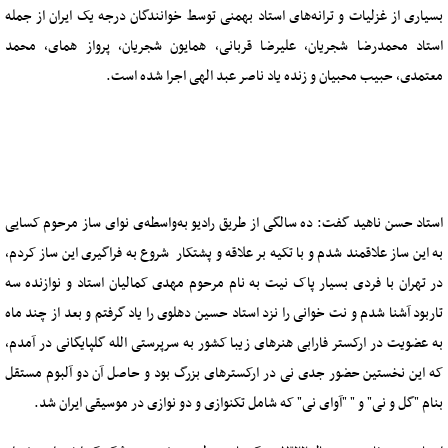
بسیاری از غزلیات و ترانه‌های استاد بهمنی توسط خوانندگان درجه یک ایران از جمله
استاد محمدرضا شجریان، علیرضا قربانی، همایون شجریان، پرواز همای، محمد
معتمدی، حبیب محبیان و زنده یاد ناصر عبد الهی اجرا شده است.
استاد حسن ناهید گفت: ده سالگی از طریق رادیو به‌واسطه‌ی نوای ساز مرحوم کسایی
به این ساز علاقمند شدم و با تکیه بر علاقه و پشتکار شروع به فراگیری این ساز کردم،
در تهران با فردی بسیار پاک نیت به نام مرحوم مهدی کمالیان استاد و نوازنده سه
تاربود آشنا شدم و نت خوانی را نزد استاد حسین دهلوی را یاد گرفتم و بعد از چند ماه
به عضویت در ارکستر فارابی هنرهای زیبا کشور به سرپرستی الله گلپایگانی در آمدم،
که این نخستین حضور جدی نی در ارکسترهای بزرگ بود و حاصل آن دو آلبوم مستقل
بنام "گل و نی" و " "آوای نی" که شامل تکنوازی و دو نوازی در موسیقی ایران شد.