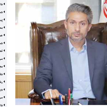
«اح
«سک
پیما
معر
عمل
«سر
تصوی
سرم
مجم
«فط
رشد ۲۰۵ درصدی 
«بک
سرپ
«اح