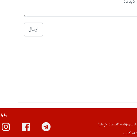
ارسال
ما را
یت روزنامه "اقتصاد کرمان"
افه کتاب