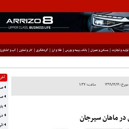
تولید و تجارت
مسکن و عمران
بانک، بیمه و بورس
طلا و ارز
گردشگری
کار و تعاون
آب و کشاورز
آخری
۱۳۹۹/۱۲/۱
ساعت: ۱:۳۷
صرفه‌جوی
صند
باز
درآمد 
اثر