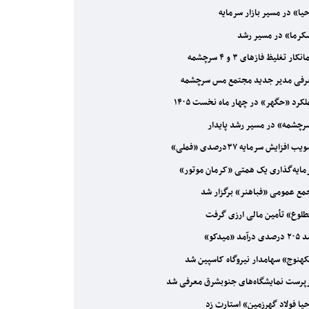
یا» در مسیر بازار سرمایه
رما» در مسیر رشد
نکار تغلیظ فازهای ۳ و ۴ سرچشمه
فی مدیر جدید مجتمع مس سرچشمه
کرد «حگهر» در چهار ماه نخست ۱۴۰۵
چشمه» در مسیر رشد پایدار
ب افزایش سرمایه ۳۷درصدی «فملی»
ایه‌گذاری یک همتی «کرمان موتور»
ع عمومی «فباهنر» برگزار شد
لوع» تأمین مالی ارزی گرفت
درآمد «میدکو»
هنوج» سهامدار نیروگاه کاسپین شد
رست نمایشگاه‌های جنوبشرق معرفی شد
یا فولاد گهرزمین» استارت زد