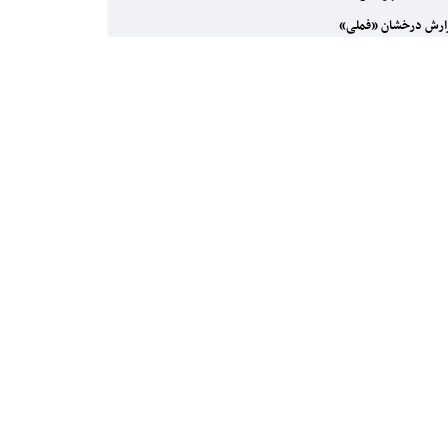
رش درخشان «فملی»