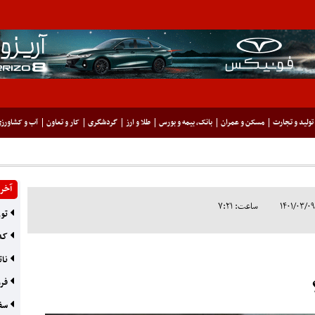
تولید و تجارت
مسکن و عمران
بانک، بیمه و بورس
طلا و ارز
گردشگری
کار و تعاون
آب و کشاورز
آخری
ساعت: ۷:۲۱
تور
کدا
نات
فرو
سفر