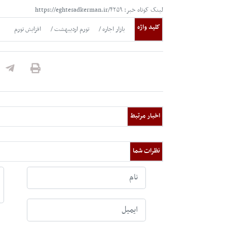
لینک کوتاه خبر: https://eghtesadkerman.ir/۴۲۵۹
کلید واژه
بازار اجاره
تورم اردیبهشت
افزایش تورم
اخبار مرتبط
نظرات شما