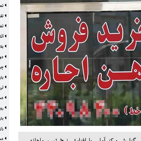
تعم
تقا
تغی
آثا
بلای تورم 
دو 
چرا
باز
ثرو
دست
روا
بازار ۲‌میلیارد دل
راز
دست