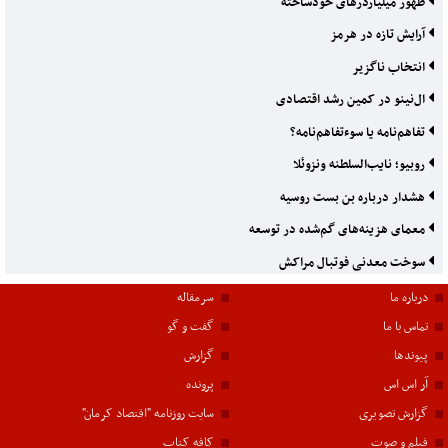
ظهور میلیاردرهای خودساخته
آرایش تازه در هرمز
انتخاب ناگزیر
ال‌نینو در کمین رشد اقتصادی
تفاهم‌نامه یا سوءتفاهم‌نامه؟
روبیو؛ نایب‌السلطنه ونزوئلا
هشدار درباره بن بست روسیه
معمای هزینه‌های گم‌شده در توسعه
سوخت معدنی فوتبال مراکش
درباره ما
سرمقاله
تماس با ما
گفت و گو
پیوندها
گزارش
آر اس اس
پرونده
گزارش تصویری
سایت روزنامه "اقتصاد کرمان"
فیلم و صوت
کافه کتاب