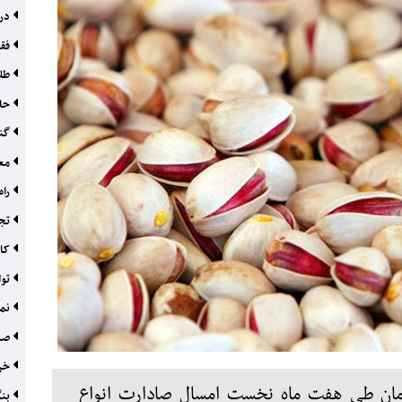
درس
فقط ۹.۹۹
طلا
حاش
گنج
معم
راه
تجا
کار
تول
نما
صنع
خری
رمان طی هفت ماه نخست امسال صادارت انواع
بنگ