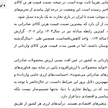
انی تقریبا ثابت بوده است. در نتیجه، نسبت قیمت هر تن کالای
گاز
خیر رسیده است. این وضعیت در درجه اول پیامدی از تحریم‌های
وجب شده تا ایران در بازی تجارت به یک بازنده تبدیل شود
.
 از آن دارد که بیشترین نسبت قیمت هر‌تن کالای صادراتی به
وارداتی در سال‌۱۳۹۴ ‌ برابر ۰.۳۷ حاصل شده‌است. کم‌ترین رابطه مبادله نیز در سال‌۱۴۰۳ ‌برابر ۰.۲۰۶ گزارش
شده‌است، بنابراین رابطه مبادله در این بازه زمانی ۱۰‌ساله ۰.۱۶۴ واحد کاهش‌یافته‌است. همچنین طی ۱۰سال‌گذشته
تن کالای «ساخت ایران» در بازه ۴۰۰‌دلار نوسان داشته، اما در همین مدت قیمت هر‌تن کالای وارداتی از
 وارداتی به کشور در عین افت نسبی ارزش محصولات صادراتی
ید محصولاتی با ارزش‌‌‌‌‌افزوده پایین در سایه نبود فناوری‌های
هاری‌‌‌‌‌های صادراتی می‌شوند»، «سیاست‌های ارزی حامی واردات» و
مهم‌ترین دلایل بروز این شرایط دانست. در حال‌حاضر با توجه به
است که در روابط تجاری با دنیا، نه‌‌‌‌‌تنها تصمیم‌ساز نیست بلکه
یاسی و اقتصادی دنیا قرار دارد
.
ن متغیرهای اقتصادی هستند. درآمدهای ارزی هر کشور از طریق