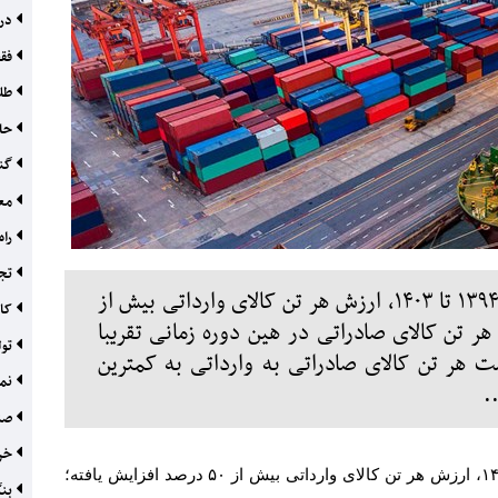
درس
فقط ۹.۹۹
طلا
حاش
گنج
معم
راه
تجا
مطابق آمارهای گمرک، در بازه سال‌های ۱۳۹۴ تا ۱۴۰۳، ارزش هر تن کالای وارداتی بیش از
کار
 هر تن کالای صادراتی در هین دوره زمانی تقریبا
تول
 هر تن کالای صادراتی به وارداتی به کمترین
نما
صنع
خری
۱
، ارزش هر تن کالای وارداتی بیش از
۵۰
درصد افزایش یافته؛
بنگ