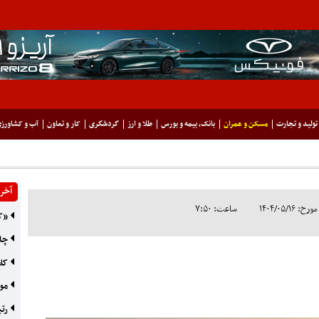
تولید و تجارت
مسکن و عمران
بانک، بیمه و بورس
طلا و ارز
گردشگری
کار و تعاون
آب و کشاورز
آخری
۱۴۰۴/۰۵/۱
ساعت: ۷:۵۰
«کر
چاه 
کلا
موج
رتب