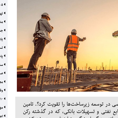
۵ سوءبرداشت از صنعتی‌سازی مسکن
تهد
مته
جغر
پای
تسه
پاس
سنا
صدو
مجو
وقت
۱۰ نما از آینده شرکت‌‌های ساختمانی
 در توسعه زیرساخت‌ها را تقویت کرد؟. تامین
مهن
ابع نفتی و تسهیلات بانکی، که در گذشته رکن
اعتبار ۴۶۵۰ میلیار