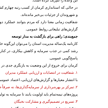
این وعده را کم
رنگ کرده است
.
در حالی که استانداری کرمان از کسب رتبه چهارم کش
و شهروندان از جزئیات بی
خبر مانده
اند
.
شفافیت زمانی معنا دارد که مردم بتوانند عملکرد دول
گزارش
های تبلیغاتی روابط عمومی
.
جمع
بندی؛ راهی برای بازگشت به مدار توسعه
کارنامه یک
ساله مدیریت استان را می
توان این
گونه خل
رشد کمی در جذب سرمایه و کاهش بیکاری
،
در کنار
پاسخ
گویی عمومی
.
کرمان برای خروج از این وضعیت به بازنگری جدی در ش
شفافیت در انتصابات و ارزیابی عملکرد مدیران
۱.
با انتشار معیارها و گزارش
های ارزیابی
،
اعتماد عموم
تمرکز بر بهره
برداری از سرمایه
گذاری
ها
،
نه صرفا
ج
۲.
پروژه
های نیمه
تمام باید اولویت یابند تا سرمایه به تو
تسریع در تصمیم
گیری و مشارکت نخبگان
۳.