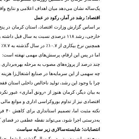
یک
ساله نشان می
دهد میان اهداف اعلامی و نتایج واق
اقتصاد؛ رشد در آمار
،
رکود در عمل
بر اساس گزارش وزارت اقتصاد
،
استان کرمان در پنج
خارجی
،
رشد ۱۱۸ درصدی نسبت به سال قبل داشته و در رتبه نخست کشور قرار گرفته است
همچنین نرخ بیکاری از ۱۰
۷٪ در سال گذشته به ۷
۷٪ کاهش یافته و بیش از ۴۳ هزار شغل جدید ایجاد شده است
.
.
اما در پس این ارقام
،
پرسش
های مهمی نهفته است
:
چند درصد از پروژه
های مصوب به مرحله بهره
برداری 
چه سهمی از این سرمایه
ها در صنایع اشتغال
زا هزینه
چرا با وجود این رشد
،
تولید ناخالص داخلی استان فقط 
به بیان دیگر
،
کرمان هنوز از
رونق آماری
عبور نکرد
»
«
اقتصادی نیز از تداوم بوروکراسی اداری و موانع مالی گ
نکته مثبت اما
،
تصمیم استانداری برای کاهش ۴۰ فرآیند سرمایه
به
درستی اجرا شود
،
می
تواند نقطه عطفی در فضای
انتصابات؛ شایسته
سالاری زیر سایه سیاست
موج تغییرات مدیریتی در یک
سال گذشته با شعار جوا