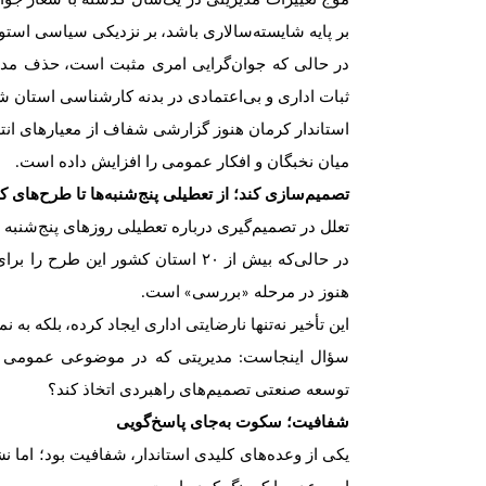
بر پایه شایسته
سالاری باشد
،
بر نزدیکی سیاسی استوا
در حالی که جوان
گرایی امری مثبت است
،
حذف مدیر
ثبات اداری و بی
اعتمادی در بدنه کارشناسی استان 
استاندار کرمان هنوز گزارشی شفاف از معیارهای انت
میان نخبگان و افکار عمومی را افزایش داده است
.
تصمیم
سازی کند؛ از تعطیلی پنج
شنبه
ها تا طرح
های کل
تعلل در تصمیم
گیری درباره تعطیلی روزهای پنج
شنبه ن
در حالی
که بیش از ۲۰ استان کشور این طرح را برای صرفه
هنوز در مرحله
بررسی
است
.
»
«
این تأخیر نه
تنها نارضایتی اداری ایجاد کرده
،
بلکه به ن
سؤال اینجاست
مدیریتی که در موضوعی عمومی چن
:
توسعه صنعتی تصمیم
های راهبردی اتخاذ کند؟
شفافیت؛ سکوت به
جای پاسخ
گویی
یکی از وعده
های کلیدی استاندار
،
شفافیت بود؛ اما 