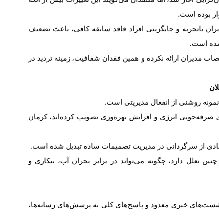
ر بوده است
.
ان باتجربه و جایگزینی افراد فاقد سابقه کافی
،
باعث تضعیف
شده است
.
صاب مدیران ارائه نکرده و همین فقدان شفافیت
،
زمینه تردید در
ان
مونه روشنی از انفعال مدیریتی است
.
جویی انرژی و افزایش بهره
وری تصویب کرده
اند
،
کرمان
مادی از سرگردانی در مدیریت تصمیمات ساده تبدیل شده است
.
ین تعلل دارد
،
چگونه می
تواند در برابر بحران آب
،
بیکاری و
نشست
های خبری معدود و پاسخ
های کلی به پرسش
های رسانه
ها
،