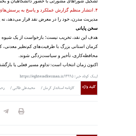
تشکیل شوراهای مشورتی با حضور دانشگاهیان و 
انتشار منظم گزارش عملکرد و پاسخ به پرسش
های
۴.
مدیریت مدرن
،
خود را در معرض نقد قرار می
دهد
،
نه 
سخن پایانی
هدف این نقد
،
تخریب نیست؛ بازخواست از یک شیوه 
کرمان استانی بزرگ با ظرفیت
های کم
نظیر معدنی
،
ک
محافظه
کاری
،
تأخیر و سیاست
زدگی شوند
.
اکنون زمان انتخاب است
تداوم مسیر فعلی یا بازگشت
:
لینک کوتاه خبر: https://eghtesadkerman.ir/۱۴۹۹۵
کلید واژه
کارنامه استاندار کرمان
محمدعلی طالبی
رحم