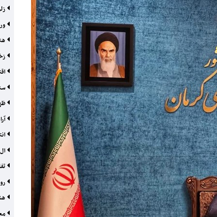
زلز
ورش
هنر
زخم
اقت
سن
ظهو
آرا
انت
ال‌
تفا
روب
هشد
معم