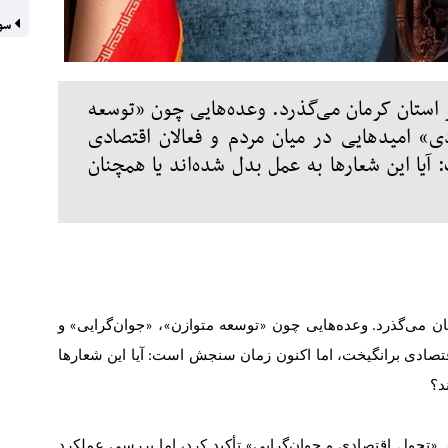
سوخ
استان کرمان می‌گذرد. وعده‌هایی چون «توسعه
ی» امیدهایی در میان مردم و فعالان اقتصادی
آیا این شعارها به عمل بدل شده‌اند یا همچنان
ان می
گذرد
وعده
هایی چون
توسعه متوازن
،
جوان
گرایی
و
»
«
»
«
.
قتصادی برانگیخت
،
اما اکنون زمان سنجش است
آیا این شعارها
:
د؟
ر
تحول اقتصادی و جوان
گرایی
تأکید کرد
،
اما بررسی عملکرد
»
«