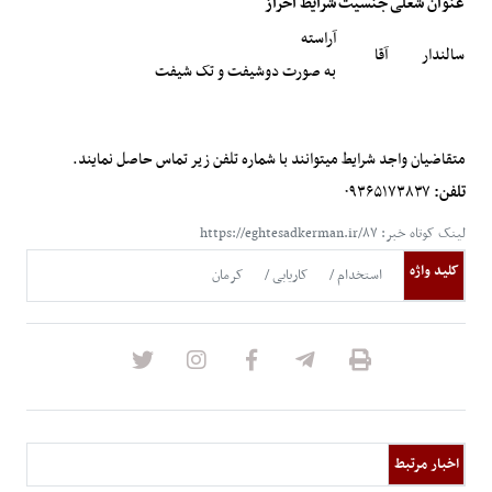
عنوان شغلی
جنسیت
شرایط احراز
آراسته
سالندار
آقا
به صورت دوشیفت و تک شیفت
متقاضیان واجد شرایط میتوانند با شماره تلفن زیر تماس حاصل نمایند.
تلفن:
۰۹۳۶۵۱۷۳۸۳۷
لینک کوتاه خبر: https://eghtesadkerman.ir/۸۷
کلید واژه
استخدام
کاریابی
کرمان
اخبار مرتبط