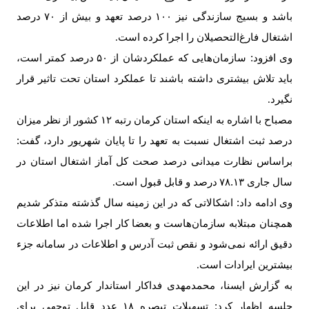
باشد و بسیج سازندگی نیز
۱۰۰
درصد تعهد و بیش از
۷۰
درصد
اشتغال فارغ‌التحصیلان را اجرا کرده است
.
وی افزود: سازمان‌هایی که عملکردشان از
۵۰
درصد کمتر است،
باید تلاش بیشتری داشته باشند تا عملکرد استان تحت تاثیر قرار
نگیرد
.
مصباح با اشاره به اینکه استان کرمان رتبه
۱۲
کشور از نظر میزان
درصد ثبت اشتغال نسبت به تعهد را تا پایان شهریور دارد، گفت:
براساس نظارت میدانی درصد صحت کل آماز اشتغال استان در
سال جاری
۷۸.۱۳
درصد و قابل قبول است
.
وی ادامه داد: اشکالاتی که در این زمینه سال گذشته متذکر شدیم
همچنان مبتلابه سازمان‌هاست و بعضا کار اجرا شده اما اطلاعات
دقیق ارائه نمی‌شود و نقص ثبت آدرس و اطلاعات در سامانه جزء
بیشترین ایرادات است
.
به گزارش ایسنا، محمدمهدی فداکار استاندار کرمان نیز در این
جلسه اظهار کرد: تسهیلات تبصره
۱۸
عدد قابل توجهی برای