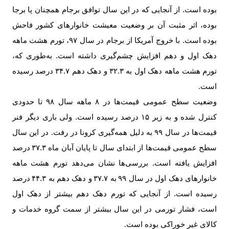
بوده است. از آنجایی که در این سال توافق برجام همچنان پا برجا
بوده، اثر مثبت آن بر وضعیت معیشت خانوارهای کشور فاحش
بوده است. با خروج آمریکا از برجام در سال
۹۷
، تورم هشت ماهه
دهک اول و دهم افزایش چشم‌گیری داشته است. به‌طوری که،
تورم هشت ماهه دهک اول به
۳۲.۳
و دهک دهم
۳۴.۷
درصد رسیده
است
.
وضعیت سطح عمومی قیمت‌ها در
۸
ماهه سال
۹۸
تا حدودی
کنترل شده و به زیر
۱۵
درصد رسیده است. ولی باری دیگر فنر
قیمت‌ها در سال
۹۹
به دلیل همه‌گیری کرونا در رفت. در این سال
سطح عمومی قیمت‌ها از ابتدای سال تا پایان آبان ماه
۳۷.۳
درصد
افزایش یافته است. بررسی‌ها نشان می‌دهد تورم هشت ماهه
خانوارهای دهک اول در سال
۹۹
به
۳۷.۷
و دهک دهم به
۴۴.۳
درصد
رسیده است. از آنجایی که تورم دهک دهم بیشتر از دهک اول
است، فشار تورمی در این سال بیشتر از سمت گروه خدمات و
کالای غیر خوراکی بوده است
.