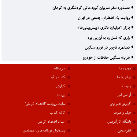
دستاورد سفر مدیران گروه مالی گردشگری به کرمان
روایت یک اضطرابِ جمعی در ایران
بازار ۲‌میلیارد دلاری «پیش‌بینی‌ها»
رازی که نسل زد به آن پی برد
دستمزد ناچیز در تورم سنگین
هزینه سنگین حفاظت از خودرو
درباره ما
سرمقاله
تماس با ما
گفت و گو
پیوندها
گزارش
آر اس اس
پرونده
گزارش تصویری
سایت روزنامه "اقتصاد کرمان"
فیلم و صوت
کافه کتاب
باشگاه کارآفرینان
اعداد اقتصاد کرمان
نظرسنجی
پیشخوان روزنامه‌های اقتصادی