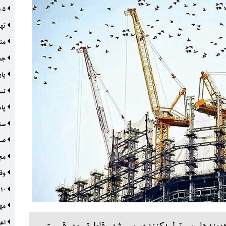
۵ سوءبرداشت از صنعتی‌سازی مسکن
تهد
مته
جغر
پای
تسه
پاس
سنا
صدو
مجو
وقت
۱۰ نما از آینده شرکت‌‌های ساختمانی
مهن
اعتبار ۴۶۵۰ میلیار