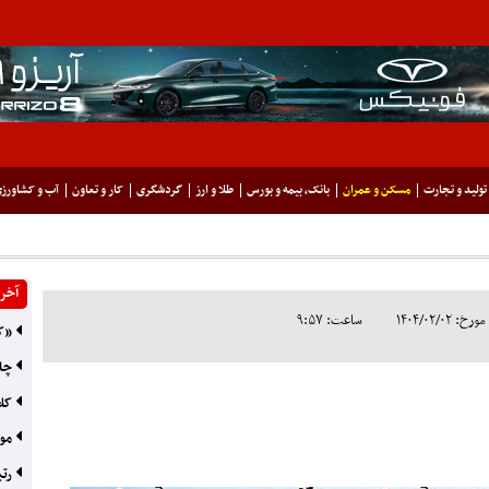
تولید و تجارت
مسکن و عمران
بانک، بیمه و بورس
طلا و ارز
گردشگری
کار و تعاون
آب و کشاورز
آخری
۱۴۰۴/۰۲/۰
ساعت: ۹:۵۷
«کر
چاه 
کلا
موج
رتب