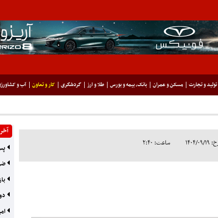
تولید و تجارت
مسکن و عمران
بانک، بیمه و بورس
طلا و ارز
گردشگری
کار و تعاون
آب و کشاورز
آخری
۱۴۰۴
ساعت: ۲:۴۰
پس‌
ضرب
باز
دو 
امی