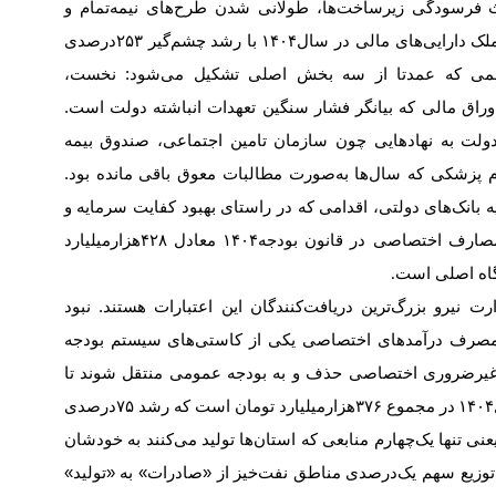
فرسودگی زیرساخت‌ها، طولانی شدن طرح‌های نیمه‌تمام و
ک دارایی‌های مالی در سال
۱۴۰۴
با رشد چشم‌گیر
۲۵۳
درصدی
 رقمی که عمدتا از سه بخش اصلی تشکیل می‌شود: نخست،
اوراق مالی که بیانگر فشار سنگین تعهدات انباشته دولت است.
 دولت به نهادهایی چون سازمان تامین اجتماعی، صندوق بیمه
م پزشکی که سال‌ها به‌صورت مطالبات معوق باقی مانده بود.
ه بانک‌های دولتی، اقدامی که در راستای بهبود کفایت سرمایه و
مصارف اختصاصی در قانون بودجه
۱۴۰۴
معادل
۴۲۸
هزار‌میلیارد
گاه اصلی است
.
نیرو بزرگ‌ترین دریافت‌کنندگان این اعتبارات‌ هستند. نبود
 مصرف درآمدهای اختصاصی یکی از کاستی‌های سیستم بودجه
 غیرضروری اختصاصی حذف و به بودجه عمومی منتقل شوند تا
۱۴۰۴
در مجموع
۳۷۶
هزار‌میلیارد تومان است که رشد
۷۵
درصدی
ی تنها یک‌چهارم منابعی که استان‌ها تولید می‌کنند به خودشان
ای توزیع سهم یک‌درصدی مناطق نفت‌خیز از «صادرات» به «تولید»