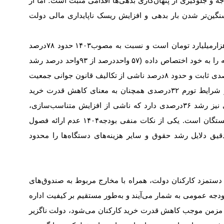
ه و جلوگیری از پنهان‌کاری بدهی‌ها اقدامی مثبت است؛ اما از
گین‌تر شدن بار بدهی و افزایش ریسک ناپایداری مالی دولت
زار‌میلیارد تومان است و نسبت به مصوب
۱۴۰۳
حدود
۷۸
درصد
را به خود اختصاص داده (
۵۷
واحددرصد از
۹۳
واحد درصد رشد
دی ثابت و حدود
۸
درصد ناشی از تکالیف قانون جوانی جمعیت
شرایط تورم
۳۲
درصدی همچنان به معنای کاهش قدرت خرید
 نیز رشد
۳۶
درصدی دارد که ناشی از افزایش متناسب‌سازی،
شستگان است. یکی از نکات منفی بودجه
۱۴۰۴
عدم ارائه فصول
قیق دلایل رشد حقوق و سایر هزینه‌های دستگاه‌ها را محدود
 دستمزد کارکنان دولت، همراه با مخارج مربوط به صندوق‌های
بودجه عمومی به شمار می‌آیند و به‌طور مستقیم بر کیفیت اداره
رم مزمن موجب کاهش قدرت خرید کارکنان می‌شود، دولت ناگزیر