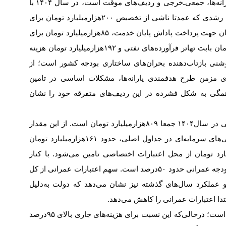
رانه‌ها، جمعی‌ـ‌خرجی و ردیف‌های موقت است، در سال
۱۴۰۴
با
؛ رشدی که عمدتا ناشی از تخصیص
۲۰۰
هزار‌میلیارد تومان برای
ومان جهت پرداخت پاداش پایان خدمت،
۸۵
هزار‌میلیارد تومان برای
ومان بابت تهاتر فرآورده‌های نفتی و
۱۹۲
هزار‌میلیارد تومان هزینه
شنی بازتاب‌دهنده بحران‌های ساختاری بودجه کشور است؛ از
 مزمن طرح هدفمندی یارانه‌ها، مشکلات اساسی در تامین
همگی به شکل فشرده در این ردیف‌های متفرقه خود را نشان
نی در سال
۱۴۰۴
جمعا
۸۰۹
هزار‌میلیارد تومان است. از این مقدار
ایی‌های سرمایه‌ای در جداول اصلی، حدود
۱۶۱
هزار‌میلیارد تومان
یارد تومان از محل اعتبارات اختصاصی تامین می‌شود. با کنار
ودجه عمرانی حدود
۵۰
درصد است. سهم اعتبارات عمرانی از کل
 عملکرد سال‌های گذشته نیز نشان می‌دهد که دولت به‌دلیل
دا اعتبارات عمرانی را کاهش می‌دهد
.
ست؛ درحالی‌که این نسبت برای هزینه‌های جاری بالای
۹۵
درصد