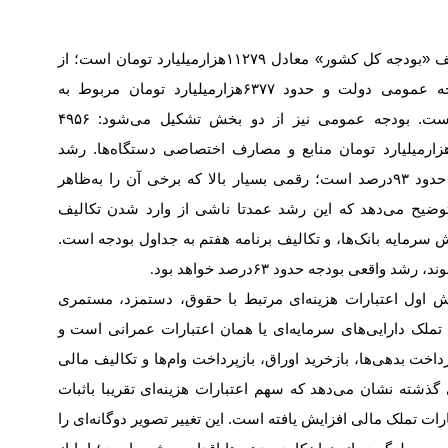
ف «بودجه کل کشور» معادل
۱۱۲۷۹
هزار‌میلیارد تومان است؛ از
ودجه عمومی دولت و حدود
۶۳۷۷
هزار‌میلیارد تومان مربوط به
است. بودجه عمومی نیز از دو بخش تشکیل می‌شود:
۴۹۵۶
زار‌میلیارد تومان منابع و مصارف اختصاصی دستگاه‌ها. رشد
حدود
۹۳
درصد است؛ رقمی بسیار بالا که برخی آن را به‌ظاهر
 توضیح می‌دهد که این رشد عمدتا ناشی از وارد شدن تکالیف
ش سرمایه بانک‌ها، و تکالیف برنامه هفتم به جداول بودجه است.
وند، رشد واقعی بودجه حدود
۶۳
درصد خواهد بود
.
 اعتبارات هزینه‌ای مرتبط با حقوق، دستمزد، مستمری
لک دارایی‌های سرمایه‌ای یا همان اعتبارات عمرانی است و
ت بدهی‌ها، بازخرید اوراق، بازپرداخت وام‌ها و تکالیف مالی
شته نشان می‌دهد که سهم اعتبارات هزینه‌ای تقریبا باثبات
ت تملک مالی افزایش یافته است. این تغییر تصویر دوگانه‌ای را