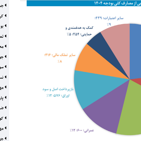
جمع
کرم
بود
تعر
محک
جوا
سون
نس
مها
پار
ضرب
کوچ
مها
جهان ک