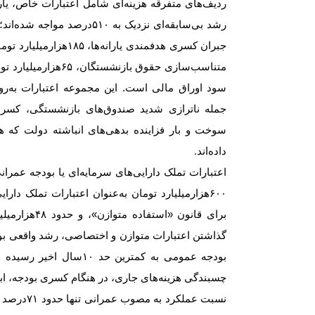
ردیف‌های متفرقه هزینه‌ای شامل اعتبارات خاص، یا
رشد بی‌سابقه‌ای نزدیک به
۵۱۰
درصد مواجه شده‌اند
جبران کسری هدفمندی یارانه‌ها،
۱۸۵
هزار‌میلیارد ت
متناسب‌سازی حقوق بازنشستگان،
۶۵
هزار‌میلیارد ت
سود اوراق مالی است. این مجموعه اعتبارات به‌رو
جمله ناترازی شدید صندوق‌های بازنشستگی، کسری
سوخت و بار فزاینده بدهی‌های انباشته دولت که 
داده‌اند
.
اعتبارات تملک دارایی‌های سرمایه‌ای یا بودجه عمرا
۶۰۰
هزار‌میلیارد تومان به‌عنوان اعتبارات تملک دار
برای قانون «استفاده متوازن»، و حدود
۴۸
هزار‌میل
گذاشتن اعتبارات متوازن و اختصاصی، رشد واقعی ب
بودجه عمومی به کمترین حد
۱۰
سال اخیر رسیده و
چسبندگی هزینه‌های جاری، در هنگام کسری بودجه، ابت
نسبت عملکرد به مصوب عمرانی تنها حدود
۷۱
درصد ا