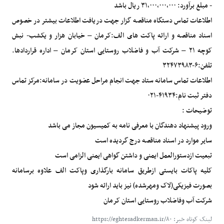
- مبلغ برآورد: ۳۱،۰۰۰،۰۰۰،۰۰۰ ریال باشد
اطلاعات تماس دستگاه مناقصه گزار جهت دریافت اطلاعات بیشتر در خصوص
اسناد مناقصه و ارائه پاکت های الف:کرمان – خیابان هزار و یکشب- نبش
کوچه ۲۱ – شرکت آب و فاضلاب روستایی استان کرمان – اداره قراردادها.
تلفن:۶-۳۲۴۷۳۹۸۳
اطلاعات تماس سامانه ستاد جهت انجام مراحل عضویت در سامانه:مرکز تماس
دفتر ثبت نام:۴۱۹۳۴-۰۲۱
توضیحات :
ورود پیشنهاد دهندگان با معرفی نامه به کمیسیون مجاز می باشد
سایر موارد در اسناد مناقصه درج گردیده است
تبعیت ازدستورالعمل ایمنی و داشتن گواهی ایمنی الزامی است
کلیه پاکات بایستی ازطریق سامانه بارگذاری وپاکت الف علاوه برسامانه
بصورت فیزیکی(لاک ومهرشده) نیز باید ارائه شود
شرکت آب وفاضلاب روستایی استان کرمان
لینک کوتاه خبر: https://eghtesadkerman.ir/۸۰