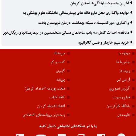
آخرین وضعیت بارندگی‌ها استان کرمان
مزایده واگذاری محل داروخانه های بیمارستانی دانشگاه علوم پزشکی بم
واگذاری امور تاسیسات شبکه بهداشت درمان شهرستان بافت
مناقصه احداث کامل سه باب ساختمان مسکن متخصصین در بیمارستانهای ریگان٬فهرج٬نرماشیردانشگاه علوم پزشکی بم
خرید سیم خاردار و فنس گالوانیزه
درباره ما
سرمقاله
تماس با ما
گفت و گو
پیوندها
گزارش
آر اس اس
پرونده
گزارش تصویری
سایت روزنامه "اقتصاد کرمان"
فیلم و صوت
کافه کتاب
باشگاه کارآفرینان
اعداد اقتصاد کرمان
نظرسنجی
پیشخوان روزنامه‌های اقتصادی
ما را در شبکه‌های اجتماعی دنبال کنید