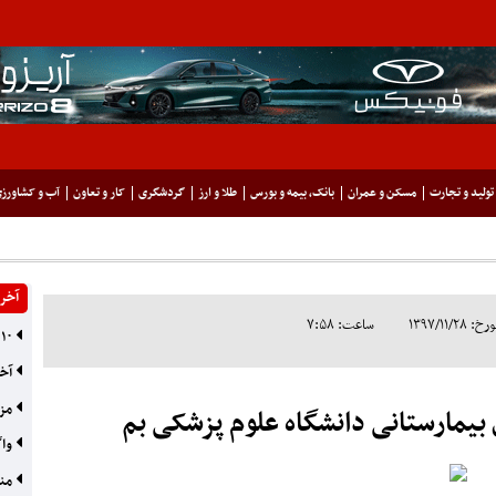
تولید و تجارت
مسکن و عمران
بانک، بیمه و بورس
طلا و ارز
گردشگری
کار و تعاون
آب و کشاورز
آخری
۱۳۹۷/۱۱
ساعت: ۷:۵۸
۱۰ سال تا خودروی اول
آخر
مزا
بیمارستانی دانشگاه علوم پزشکی بم
واگ
مناق