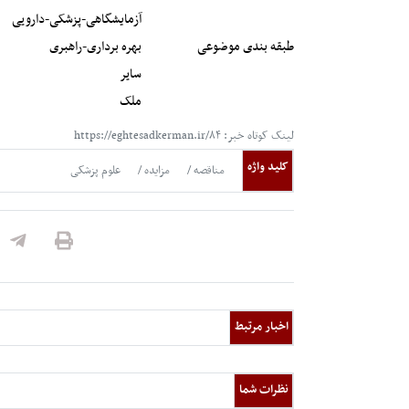
آزمایشگاهی-پزشکی-دارویی
طبقه بندی موضوعی
بهره برداری-راهبری
سایر
ملک
لینک کوتاه خبر: https://eghtesadkerman.ir/۸۴
کلید واژه
مناقصه
مزایده
علوم پزشکی
اخبار مرتبط
نظرات شما