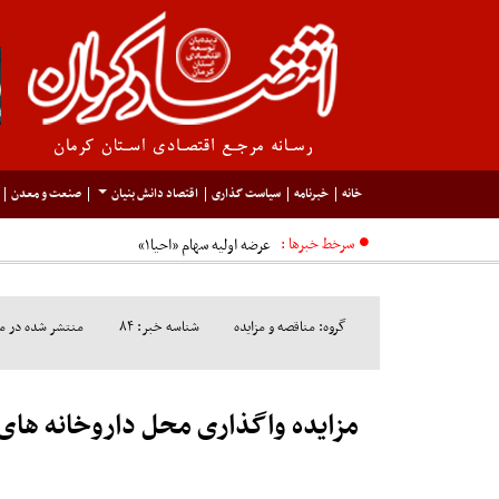
خانه
خبرنامه
سیاست گذاری
اقتصاد دانش بنیان
صنعت و معدن
سرخط خبرها :
عرضه اولیه سهام «احیا۱»
گروه: مناقصه و مزایده
شناسه خبر: ۸۴
منتشر شده در مورخ: /۲۸
مزایده واگذاری محل داروخانه های 