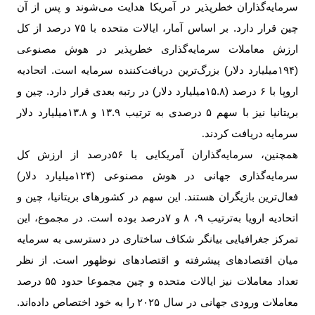
سرمایه‌گذاران خطرپذیر در آمریکا هدایت می‌شوند و پس از آن
چین قرار دارد. بر اساس آمار، ایالات متحده با
۷۵
درصد از کل
ارزش معاملات سرمایه‌گذاری خطرپذیر در هوش مصنوعی
(
۱۹۴‌
میلیارد دلار) بزرگ‌ترین دریافت‌کننده سرمایه است. اتحادیه
اروپا با
۶
درصد (
۱۵.۸‌
میلیارد دلار) در رتبه بعدی قرار دارد. چین و
بریتانیا نیز با سهم
۵
درصدی به ترتیب
۱۳.۹
و
۱۳.۸‌
میلیارد دلار
سرمایه دریافت کردند
.
همچنین، سرمایه‌گذاران آمریکایی با
۵۶
درصد از ارزش کل
سرمایه‌گذاری جهانی در هوش مصنوعی (
۱۲۴‌
میلیارد دلار)
فعال‌ترین بازیگران هستند. این سهم در کشورهای بریتانیا، چین و
اتحادیه ارویا به‌ترتیب
۹
،
۸
و
۷
درصد بوده است. در مجموع، این
تمرکز جغرافیایی بیانگر شکاف ساختاری در دسترسی به سرمایه
میان اقتصادهای پیشرفته و اقتصادهای نوظهور است. ‌از نظر
تعداد معاملات نیز ایالات متحده و چین مجموعا حدود
۵۵
درصد
معاملات ورودی جهانی در سال
۲۰۲۵
را به خود اختصاص داده‌اند.