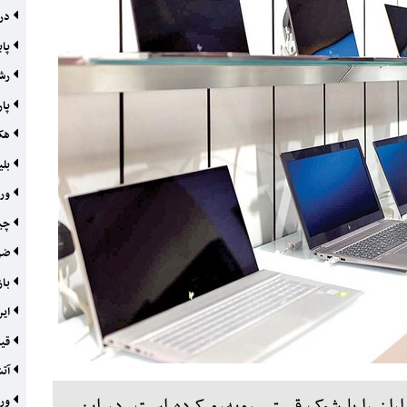
درو
پای
رشد
پار
هک و
بلی
ورو
چین
ضرب
باز
این
قیم
آتش
ورو