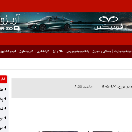
تولید و تجارت
مسکن و عمران
بانک، بیمه و بورس
طلا و ارز
گردشگری
کار و تعاون
آب و کشاورز
آخری
ورخ: ۱۴۰۵/۰۴/۰۱
ساعت: ۸:۵۵
علت
پشت
قما
ترس
موج