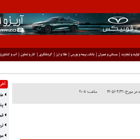
تولید و تجارت
مسکن و عمران
بانک، بیمه و بورس
طلا و ارز
گردشگری
کار و تعاون
آب و کشاورز
آخری
ورخ: ۱۴۰۵/۰۳/۳۱
ساعت: ۲:۰۸
علت
پشت
قما
ترس
موج