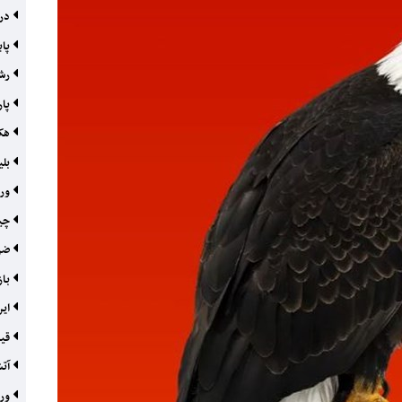
درو
پای
رشد
پار
هک و
بلی
ورو
چین
ضرب
باز
این
قیم
آتش
ورو