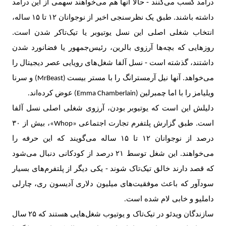
درآمد کسب می‌کنند - حالا آنها هم می‌خواهند سهمی از این درآمد
داشته باشند. طبق یک نظرسنجی اخیر از نوجوانان
۱۲
تا
۱۵
ساله،
انتخاب شغلی اصلی این نسل یوتیوبر یا تیک‌تاکر شدن است.
روزهایی که بچه‌ها آرزوی بالرین، رئیس‌جمهور یا فضانورد شدن
داشتند، گذشته است - نسل آلفا شغل‌های رویایی عصر دیجیتال را
می‌خواهد. آنها نیل آرمسترانگ را با مستر بیست
و سرنا
(MrBeast)
ویلیامز را با اما چمبرلین
عوض کرده‌اند
.
(Emma Chamberlain)
دلیلش این است که یوتیوبر بودن، آرزوی شغلی اصلی نسل آلفا
است. طبق گزارش پلتفرم تجارت اجتماعی
، بیش از
۳۰
«Whop»
درصد از نوجوانان
۱۲
تا
۱۵
ساله می‌گویند که این حرفه را
می‌خواهند. این شغل توسط
۲۱
درصد از کودکانی دنبال می‌شود
که قصد دارند خالق تیک‌تاک شوند - یکی دیگر از پلتفرم‌های بسیار
سودآور که باعث موفقیت‌های‌ میلیون دلاری آدیسون ری، چارلی
داملیو و خابی لام شده است
.
سازندگان ویدئو در تیک‌تاک و یوتیوب شغل‌هایی هستند که
۲۵
سال