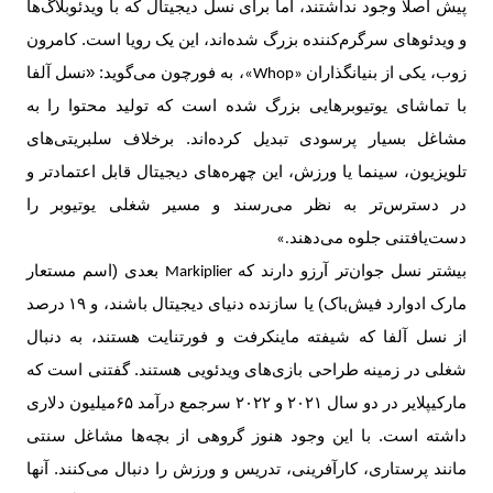
پیش اصلا وجود نداشتند، اما برای نسل دیجیتال که با ویدئوبلاگ‌ها
و ویدئوهای سرگرم‌کننده بزرگ شده‌اند، این یک رویا است. کامرون
زوب، یکی از بنیانگذاران
، به فورچون می‌گوید: «نسل آلفا
«Whop»
با تماشای یوتیوبرهایی بزرگ شده است که تولید محتوا را به
مشاغل بسیار پرسودی تبدیل کرده‌اند. برخلاف سلبریتی‌های
تلویزیون، سینما یا ورزش، این چهره‌های دیجیتال قابل اعتمادتر و
در دسترس‌تر به نظر می‌رسند و مسیر شغلی یوتیوبر را
دست‌یافتنی جلوه می‌دهند
.»
بیشتر نسل جوان‌تر آرزو دارند که
بعدی (اسم مستعار
Markiplier
مارک ادوارد فیش‌باک) یا سازنده دنیای دیجیتال باشند، و
۱۹
درصد
از نسل آلفا که شیفته ماینکرفت و فورتنایت هستند، به دنبال
شغلی در زمینه طراحی بازی‌های ویدئویی هستند. گفتنی است که
مارکیپلایر در دو سال ۲۰۲۱ و ۲۰۲۲ سرجمع درآمد ۶۵‌میلیون دلاری
داشته است. با این وجود هنوز گروهی از بچه‌ها مشاغل سنتی
مانند پرستاری، کارآفرینی، تدریس و ورزش را دنبال می‌کنند. آنها