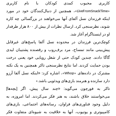
کاربری محبوب کمدی کودکان با نام کاربری
، همچنین از دنبال‌کنندگان خود در مورد
«LiveFromSnackTime»
اینکه فرزندان نسل آلفای آنها می‌خواهند در بزرگسالی چه کاره
شوند، نظرسنجی کرد. ارسال نظرات از بیش از ۸۰۰ هزار طرفدار
او در اینستاگرام آغاز شد
.
کوچک‌ترین فرزندان در محدوده نسل آلفا پاسخ‌های غیرقابل
پیش‌بینی مانند تمساح، مرد برف‌روب و رقصنده پشتیبان لیدی
گاگا دادند. چندین کودک حتی از شغل رویایی خود یعنی درخت
بودن حمایت کردند. اما نتایج نظرسنجی تاکر همچنین به یک نکته
مشترک در داده‌های
، اشاره کرد: «اینکه نسل آلفا آرزو
«Whop»
دارد سازنده و هنرمند بازی‌های ویدئویی باشد
.»
تاکر به فورچون می‌گوید: «چند سال پیش، اگر [بچه‌ها]
می‌خواستند خلاق باشند، به هنر فکر می‌کردند. اما امروزه، به
دلیل وجود فناوری‌های فراوان، رسانه‌های اجتماعی، بازی‌های
کامپیوتری و یوتیوب، آنها به خلاقیت به شیوه‌ای متفاوت فکر