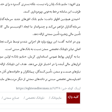
وی افزود: ماینو بانک پایان راه نیست، بلکه بستری گسترده برای خد
ظرفیت این سامانه برخط به‌خوبی بهره‌برداری کنند
.
احمدی همچنین اظهار داشت: ماینو بانک افق‌های جدید سرمایه‌گذاری
سرمایه‌گذاران فراهم می‌کند و چشم‌انداز ما ایجاد اکوسیستم مالی ک
تأمین مالی زنجیره تأمین معدنی ارائه دهد
.
وی در ادامه گفت: این پروژه وارد فاز اجرایی شده و توسط شرکت تجا
اصلی تمایز نئوبانک تخصصی معدن نسبت به بانک‌های سنتی است
.
بنا به گزارش روابط عمومی استانداری کرمان، «ماینو بانک» اولین س
ابزارهای مالی آینده را در اختیار قرار می‌دهد. هدف این نئوبانک ار
نیازهای صنعت و معدن، تأمین‌کنندگان، پیمانکاران و خانواده‌های آنان 
اعتبارسنجی تخصصی مبتنی بر داده‌های معدنی از دیگر مزیت‌های ماینو 
لینک کوتاه خبر: https://eghtesadkerman.ir/۱۵۳۶۸
کلید واژه
ماینوبانک
نئوبانک تخصصی
صنایع معدنی