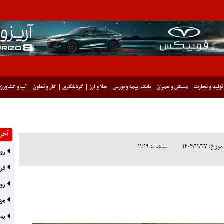
تولید و تجارت
مسکن و عمران
بانک، بیمه و بورس
طلا و ارز
گردشگری
کار و تعاون
آب و کشاورز
آخری
۱۴۰۴/۱۱/۲
ساعت: ۱۱:۱۹
رون
فرا
روایت
مها
به 