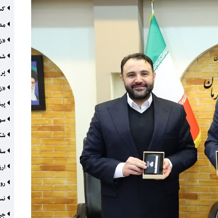
کسب
مدی
«زو
شمش
پر 
«زو
پیا
سود
شکا
سقو
ارز
رون
نسل
جیب