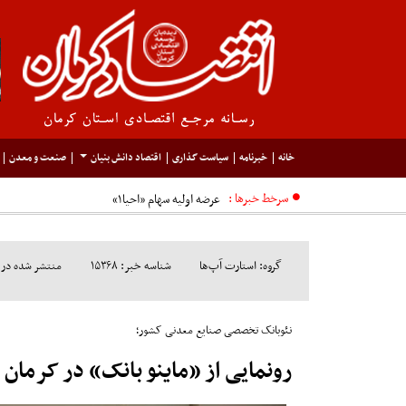
خانه
خبرنامه
سیاست گذاری
اقتصاد دانش بنیان
صنعت و معدن
سرخط خبرها :
عرضه اولیه سهام «احیا۱»
گروه: استارت آپ‌ها
شناسه خبر: ۱۵۳۶۸
منتشر شده در مورخ: ۷
نئوبانک تخصصی صنایع معدنی کشور؛
رونمایی از «ماینو بانک» در کرمان