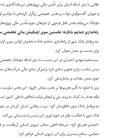
طالبی با بیان اینکه استان برای تأمین مالی پروژه‌های سرمایه‌گذاری ب
و شورای گفت‌وگوی دولت و بخش خصوصی برگزار کرده‌ایم تا بتوانیم از ت
نئوبانک می‌تواند بخش قابل توجهی از نیازهای حوزه تأمین مالی پروژه‌
راه‌اندازی «ماینو بانک»؛ نخستین سوپر اپلیکیشن مالی تخصصی مع
مدیرعامل بانک شهر از راه‌اندازی «ماینو بانک» به‌عنوان اولین سوپر
برای صنعت و معدن عنوان کرد
.
سیدمحمدمهدی احمدی در این نشست با بیان اینکه نئوبانک تخصصی مع
بستر مناسب برای تجهیز منابع خرد و تمرکز منابع مالی شرکت‌های معد
حوزه معدن هدایت و سامان‌دهی کرد
.
وی با اشاره به تأثیر تحریم‌ها بر بخش معادن افزود: این بخش نیازمن
بلکه هدف ما کمک به رشد ملی و ارتقای تولید ناخالص داخلی کشور اس
مدیرعامل بانک شهر خاطرنشان کرد: مزیت رقابتی استان کرمان در حوزه
بانک شهر با فعالیت مؤثر در حوزه ارزی، این مسیر را پشتیبانی می‌کند
.
احمدی تصریح کرد: سرمایه اصلی معادن نیروی انسانی آن‌هاست و با اج
حمایتی، منافع بیشتری برای این نیروی انسانی فراهم کرد
.