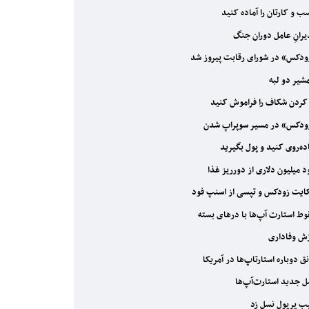
 و کارتان را آماده کنید
رانِ عامل دوران جنگ
دکس» در شورای رقابت پیروز شد
یر دو لبه
کردن شکاف را فراموش کنید
دکس» در مسیر سوپراپ شدن
ده‌‌‌روی کنید و پول بگیرید
 میلیون دلاری از دورریز غذا
یت زودکس و تپسی از اسنپ فود
ط استارت آپ‌ها با درهای بسته
ش وفاداری
ق دوباره استارتا‌پ‌ها در آمریکا
 جدید استارت‌آپ‌ها
 پرپول نسل زد